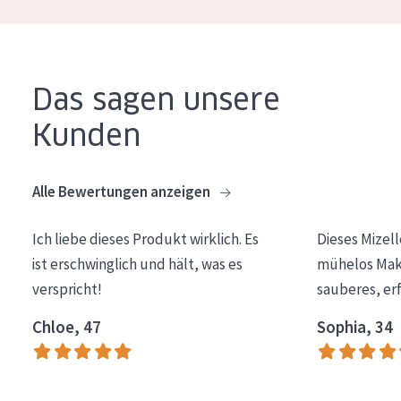
Essentials
Lift+
Expert
Das sagen unsere
Kunden
HAUTTYP
Empfindliche Haut
Alle Bewertungen anzeigen
Normale bis trockene Haut
Mischhaut und fettige Haut
Ich liebe dieses Produkt wirklich. Es
Dieses Mizel
ist erschwinglich und hält, was es
mühelos Make
Reife Haut
verspricht!
sauberes, er
Der Sonne ausgesetzte Haut
Chloe, 47
Sophia, 34
ALTER
Jedes alter