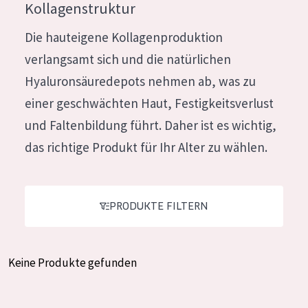
Kollagenstruktur
Feuchtigkeit und Ausstrahlung
German
Die hauteigene Kollagenproduktion
Faltenreduzierung
Spanish
verlangsamt sich und die natürlichen
Hautregeneration
Greek
Hyaluronsäuredepots nehmen ab, was zu
Hautstraffung
einer geschwächten Haut, Festigkeitsverlust
und Faltenbildung führt. Daher ist es wichtig,
PRODUKTTYP
das richtige Produkt für Ihr Alter zu wählen.
Tagescreme
Nachtcreme
PRODUKTE FILTERN
Augencreme
Serum
Reinigung
Keine Produkte gefunden
PRODUKTLINIE