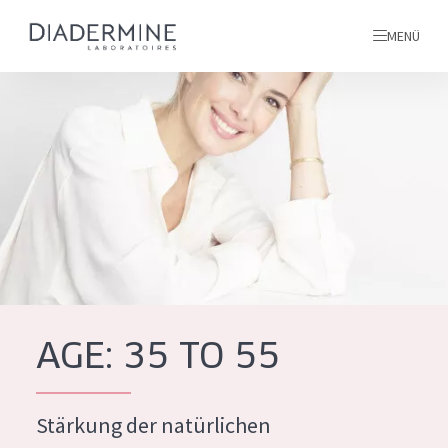
MENÜ
Alle produkte
Startseite
inhaltsstoffe
Über uns
Inspiration
Kontakt
AGE: 35 TO 55
ALLE PRODUKTE
English
Stärkung der natürlichen
PRODUKTTYP
French