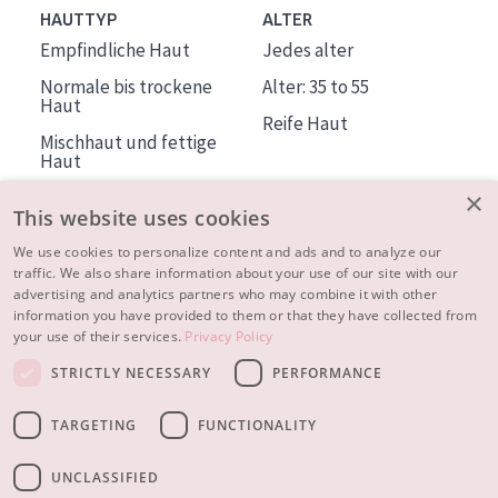
HAUTTYP
ALTER
Empfindliche Haut
Jedes alter
Normale bis trockene
Alter: 35 to 55
Haut
Reife Haut
Mischhaut und fettige
Haut
Reife Haut
×
This website uses cookies
Der Sonne ausgesetzte
Haut
We use cookies to personalize content and ads and to analyze our
traffic. We also share information about your use of our site with our
advertising and analytics partners who may combine it with other
ÜBER DIADERMINE
information you have provided to them or that they have collected from
Mehr über uns
your use of their services.
Privacy Policy
Inspiration
STRICTLY NECESSARY
PERFORMANCE
Kontakt
TARGETING
FUNCTIONALITY
© 2023 - 2026 Diadermine
Cookie-Einstellungen
UNCLASSIFIED