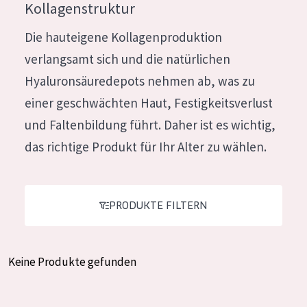
Kollagenstruktur
Feuchtigkeit und Ausstrahlung
German
Die hauteigene Kollagenproduktion
Faltenreduzierung
Spanish
verlangsamt sich und die natürlichen
Hautregeneration
Greek
Hyaluronsäuredepots nehmen ab, was zu
Hautstraffung
einer geschwächten Haut, Festigkeitsverlust
und Faltenbildung führt. Daher ist es wichtig,
PRODUKTTYP
das richtige Produkt für Ihr Alter zu wählen.
Tagescreme
Nachtcreme
PRODUKTE FILTERN
Augencreme
Serum
Reinigung
Keine Produkte gefunden
PRODUKTLINIE