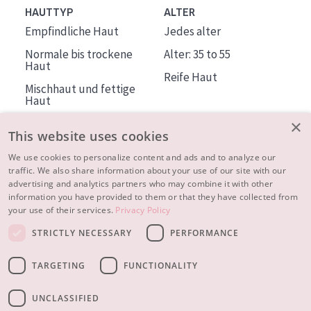
HAUTTYP
ALTER
Empfindliche Haut
Jedes alter
Normale bis trockene
Alter: 35 to 55
Haut
Reife Haut
Mischhaut und fettige
Haut
Reife Haut
×
This website uses cookies
Der Sonne ausgesetzte
Haut
We use cookies to personalize content and ads and to analyze our
traffic. We also share information about your use of our site with our
advertising and analytics partners who may combine it with other
ÜBER DIADERMINE
information you have provided to them or that they have collected from
Mehr über uns
your use of their services.
Privacy Policy
Inspiration
STRICTLY NECESSARY
PERFORMANCE
Kontakt
TARGETING
FUNCTIONALITY
© 2023 - 2026 Diadermine
Cookie-Einstellungen
UNCLASSIFIED