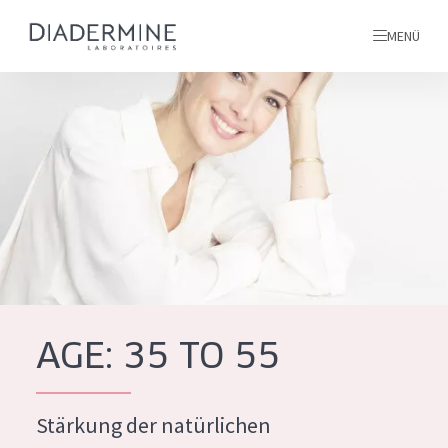
MENÜ
Alle produkte
Startseite
inhaltsstoffe
Über uns
Inspiration
Kontakt
AGE: 35 TO 55
ALLE PRODUKTE
English
Stärkung der natürlichen
PRODUKTTYP
French