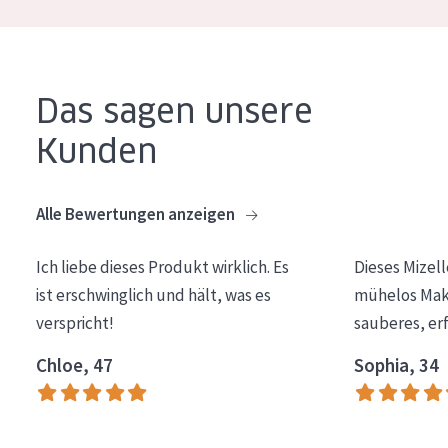
Essentials
Lift+
Expert
Das sagen unsere
Kunden
HAUTTYP
Empfindliche Haut
Alle Bewertungen anzeigen
Normale bis trockene Haut
Mischhaut und fettige Haut
Ich liebe dieses Produkt wirklich. Es
Dieses Mizel
ist erschwinglich und hält, was es
mühelos Make
Reife Haut
verspricht!
sauberes, er
Der Sonne ausgesetzte Haut
Chloe, 47
Sophia, 34
ALTER
Jedes alter