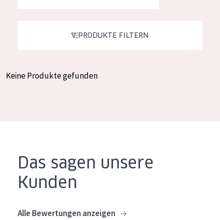
Feuchtigkeit und Ausstrahlung
German
Faltenreduzierung
Spanish
PRODUKTE FILTERN
Hautregeneration
Greek
Hautstraffung
Keine Produkte gefunden
PRODUKTTYP
Tagescreme
Nachtcreme
Augencreme
Das sagen unsere
Serum
Kunden
Reinigung
PRODUKTLINIE
Alle Bewertungen anzeigen