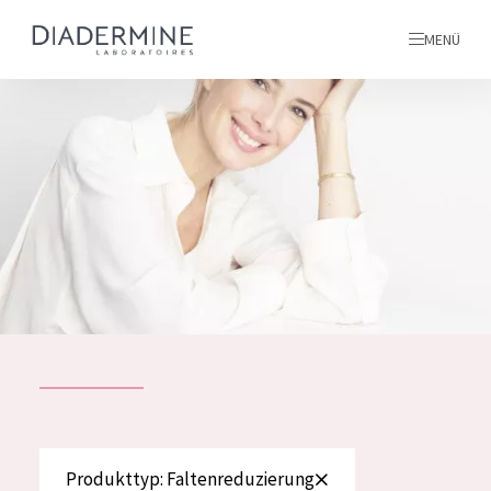
MENÜ
Alle produkte
Startseite
inhaltsstoffe
Über uns
Inspiration
Kontakt
ALLE PRODUKTE
English
PRODUKTTYP
Produkttyp: Faltenreduzierung
French