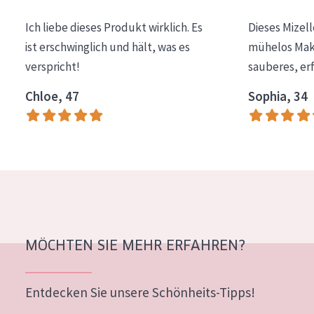
Essentials
Ich liebe dieses Produkt wirklich. Es
Dieses Mizel
Lift+
ist erschwinglich und hält, was es
mühelos Make
verspricht!
sauberes, er
Expert
Chloe, 47
Sophia, 34
HAUTTYP
Empfindliche Haut
Normale bis trockene Haut
Mischhaut und fettige Haut
Reife Haut
Der Sonne ausgesetzte Haut
MÖCHTEN SIE MEHR ERFAHREN?
ALTER
Entdecken Sie unsere Schönheits-Tipps!
Jedes alter