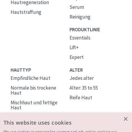
Hautregeneration
Serum
Hautstraffung
Reinigung
PRODUKTLINIE
Essentials
Lift+
Expert
HAUTTYP
ALTER
Empfindliche Haut
Jedes alter
Normale bis trockene
Alter: 35 to 55
Haut
Reife Haut
Mischhaut und fettige
Haut
Reife Haut
×
This website uses cookies
Der Sonne ausgesetzte
We use cookies to personalize content and ads and to analyze our