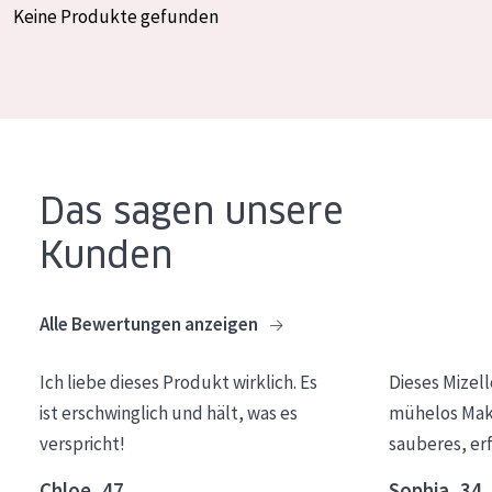
Keine Produkte gefunden
Essentials
Lift+
Expert
HAUTTYP
Das sagen unsere
Empfindliche Haut
Kunden
Normale bis trockene Haut
Mischhaut und fettige Haut
Alle Bewertungen anzeigen
Reife Haut
Der Sonne ausgesetzte Haut
Ich liebe dieses Produkt wirklich. Es
Dieses Mizel
ist erschwinglich und hält, was es
mühelos Make
ALTER
verspricht!
sauberes, er
Jedes alter
Chloe, 47
Sophia, 34