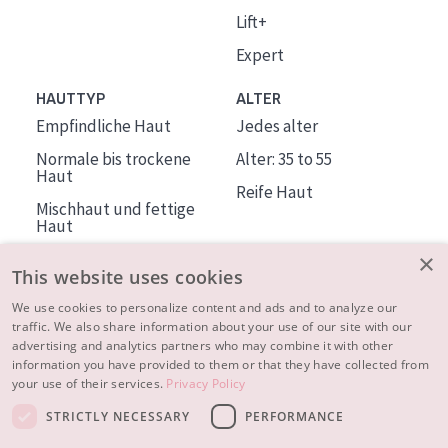
Lift+
Expert
HAUTTYP
ALTER
Empfindliche Haut
Jedes alter
Normale bis trockene
Alter: 35 to 55
Haut
Reife Haut
Mischhaut und fettige
Haut
Reife Haut
×
This website uses cookies
Der Sonne ausgesetzte
Haut
We use cookies to personalize content and ads and to analyze our
traffic. We also share information about your use of our site with our
advertising and analytics partners who may combine it with other
ÜBER DIADERMINE
information you have provided to them or that they have collected from
Mehr über uns
your use of their services.
Privacy Policy
Inspiration
STRICTLY NECESSARY
PERFORMANCE
Kontakt