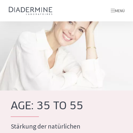
MENÜ
Alle produkte
Startseite
inhaltsstoffe
Über uns
Inspiration
Kontakt
AGE: 35 TO 55
ALLE PRODUKTE
English
Stärkung der natürlichen
PRODUKTTYP
French