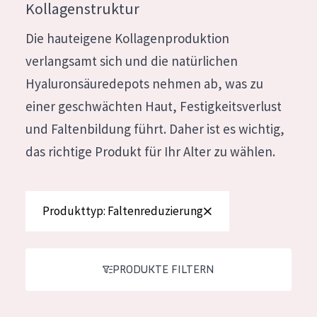
Kollagenstruktur
Feuchtigkeit und Ausstrahlung
German
Die hauteigene Kollagenproduktion
Faltenreduzierung
Spanish
verlangsamt sich und die natürlichen
Hautregeneration
Greek
Hyaluronsäuredepots nehmen ab, was zu
Hautstraffung
einer geschwächten Haut, Festigkeitsverlust
und Faltenbildung führt. Daher ist es wichtig,
PRODUKTTYP
das richtige Produkt für Ihr Alter zu wählen.
Tagescreme
Nachtcreme
Produkttyp: Faltenreduzierung
Augencreme
Serum
Reinigung
PRODUKTE FILTERN
PRODUKTLINIE