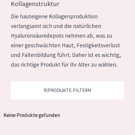
Kollagenstruktur
Feuchtigkeit und Ausstrahlung
German
Die hauteigene Kollagenproduktion
Faltenreduzierung
Spanish
verlangsamt sich und die natürlichen
Hautregeneration
Greek
Hyaluronsäuredepots nehmen ab, was zu
Hautstraffung
einer geschwächten Haut, Festigkeitsverlust
und Faltenbildung führt. Daher ist es wichtig,
PRODUKTTYP
das richtige Produkt für Ihr Alter zu wählen.
Tagescreme
Nachtcreme
PRODUKTE FILTERN
Augencreme
Serum
Reinigung
Keine Produkte gefunden
PRODUKTLINIE