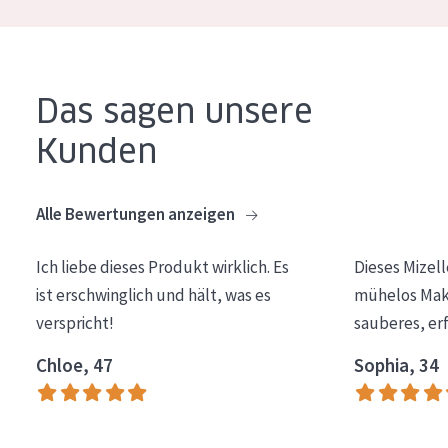
Essentials
Lift+
Expert
Das sagen unsere
Kunden
HAUTTYP
Empfindliche Haut
Alle Bewertungen anzeigen
Normale bis trockene Haut
Mischhaut und fettige Haut
Ich liebe dieses Produkt wirklich. Es
Dieses Mizel
ist erschwinglich und hält, was es
mühelos Make
Reife Haut
verspricht!
sauberes, er
Der Sonne ausgesetzte Haut
Chloe, 47
Sophia, 34
ALTER
Jedes alter