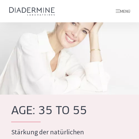
MENÜ
Alle produkte
Startseite
inhaltsstoffe
Über uns
Inspiration
Kontakt
AGE: 35 TO 55
ALLE PRODUKTE
English
Stärkung der natürlichen
PRODUKTTYP
French