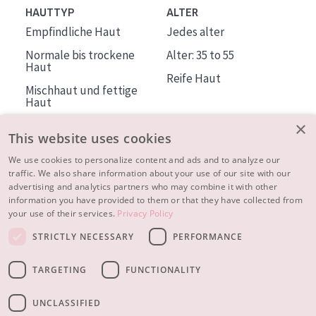
HAUTTYP
ALTER
Empfindliche Haut
Jedes alter
Normale bis trockene
Alter: 35 to 55
Haut
Reife Haut
Mischhaut und fettige
Haut
Reife Haut
×
This website uses cookies
Der Sonne ausgesetzte
Haut
We use cookies to personalize content and ads and to analyze our
traffic. We also share information about your use of our site with our
advertising and analytics partners who may combine it with other
ÜBER DIADERMINE
information you have provided to them or that they have collected from
Mehr über uns
your use of their services.
Privacy Policy
Inspiration
STRICTLY NECESSARY
PERFORMANCE
Kontakt
TARGETING
FUNCTIONALITY
© 2023 - 2026 Diadermine
Cookie-Einstellungen
UNCLASSIFIED