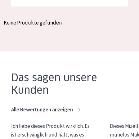
Feuchtigkeit und Ausstrahlung
German
Faltenreduzierung
Spanish
Keine Produkte gefunden
Hautregeneration
Greek
Hautstraffung
PRODUKTTYP
Tagescreme
Das sagen unsere
Nachtcreme
Kunden
Augencreme
Serum
Alle Bewertungen anzeigen
Reinigung
Ich liebe dieses Produkt wirklich. Es
Dieses Mizel
PRODUKTLINIE
ist erschwinglich und hält, was es
mühelos Make