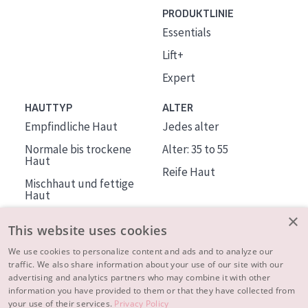
PRODUKTLINIE
Essentials
Lift+
Expert
HAUTTYP
ALTER
Empfindliche Haut
Jedes alter
Normale bis trockene
Alter: 35 to 55
Haut
Reife Haut
Mischhaut und fettige
Haut
Reife Haut
×
This website uses cookies
Der Sonne ausgesetzte
Haut
We use cookies to personalize content and ads and to analyze our
traffic. We also share information about your use of our site with our
advertising and analytics partners who may combine it with other
ÜBER DIADERMINE
information you have provided to them or that they have collected from
Mehr über uns
your use of their services.
Privacy Policy