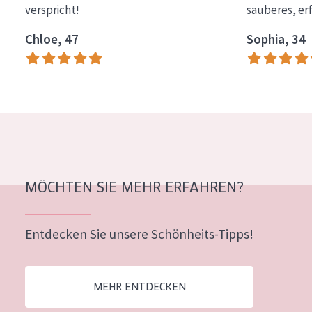
verspricht!
sauberes, er
Essentials
Chloe, 47
Sophia, 34
Lift+
Expert
HAUTTYP
Empfindliche Haut
Normale bis trockene Haut
Mischhaut und fettige Haut
MÖCHTEN SIE MEHR ERFAHREN?
Reife Haut
Entdecken Sie unsere Schönheits-Tipps!
Der Sonne ausgesetzte Haut
ALTER
MEHR ENTDECKEN
Jedes alter