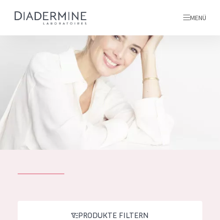
MENÜ
Alle produkte
Startseite
inhaltsstoffe
Über uns
Inspiration
Kontakt
ALLE PRODUKTE
English
PRODUKTTYP
French
PRODUKTE FILTERN