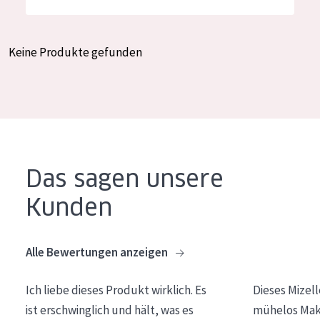
Feuchtigkeit und Ausstrahlung
German
Faltenreduzierung
Spanish
Keine Produkte gefunden
Hautregeneration
Greek
Hautstraffung
PRODUKTTYP
Tagescreme
Das sagen unsere
Nachtcreme
Kunden
Augencreme
Serum
Alle Bewertungen anzeigen
Reinigung
Ich liebe dieses Produkt wirklich. Es
Dieses Mizel
PRODUKTLINIE
ist erschwinglich und hält, was es
mühelos Make