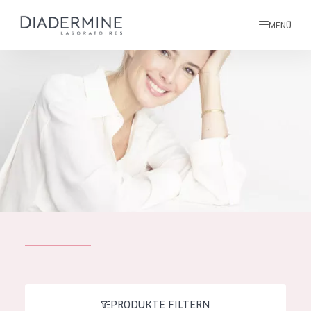
MENÜ
Alle produkte
Startseite
inhaltsstoffe
Über uns
Inspiration
Kontakt
ALLE PRODUKTE
English
PRODUKTTYP
French
PRODUKTE FILTERN