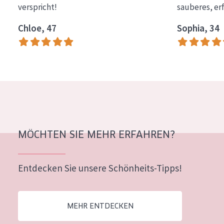
verspricht!
sauberes, er
Essentials
Chloe, 47
Sophia, 34
Lift+
Expert
HAUTTYP
Empfindliche Haut
Normale bis trockene Haut
Mischhaut und fettige Haut
MÖCHTEN SIE MEHR ERFAHREN?
Reife Haut
Entdecken Sie unsere Schönheits-Tipps!
Der Sonne ausgesetzte Haut
ALTER
MEHR ENTDECKEN
Jedes alter