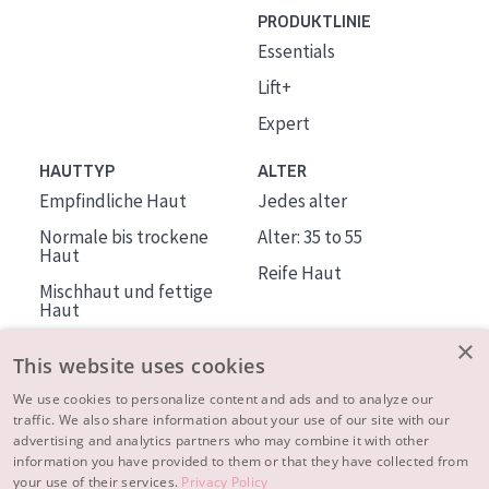
PRODUKTLINIE
Essentials
Lift+
Expert
HAUTTYP
ALTER
Empfindliche Haut
Jedes alter
Normale bis trockene
Alter: 35 to 55
Haut
Reife Haut
Mischhaut und fettige
Haut
Reife Haut
×
This website uses cookies
Der Sonne ausgesetzte
Haut
We use cookies to personalize content and ads and to analyze our
traffic. We also share information about your use of our site with our
advertising and analytics partners who may combine it with other
ÜBER DIADERMINE
information you have provided to them or that they have collected from
Mehr über uns
your use of their services.
Privacy Policy