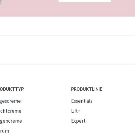
RODUKTTYP
PRODUKTLINIE
gescreme
Essentials
chtcreme
Lift+
gencreme
Expert
erum