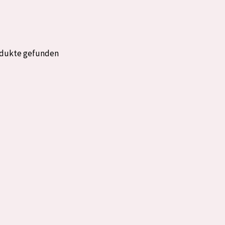
rockene Haut
Alter: 35 to 55
fettige
Reife Haut
odukte gefunden
gesetzte
e anzeigen