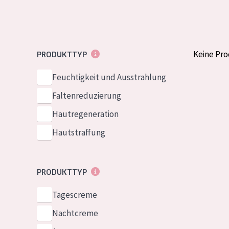
Normale bis t
German
Mischhaut und 
Spanish
Haut
Greek
Keine Pr
PRODUKTTYP
Reife Haut
Der Sonne aus
Feuchtigkeit und Ausstrahlung
Haut
Faltenreduzierung
Hautregeneration
Alle Produkt
Hautstraffung
PRODUKTTYP
Tagescreme
Nachtcreme