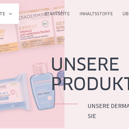
TE
STARTSEITE
INHALTSSTOFFE
ÜB
Alle produkt
PRODUKTLINIE
Essentials
UNSERE
Lift+
Expert
PRODUK
UNSERE DERMA
ALTER
SIE
ALLE
Haut
Jedes alter