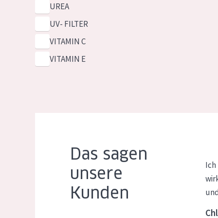
UREA
UV- FILTER
VITAMIN C
VITAMIN E
Das sagen
Ich
unsere
wir
Kunden
und
Chl