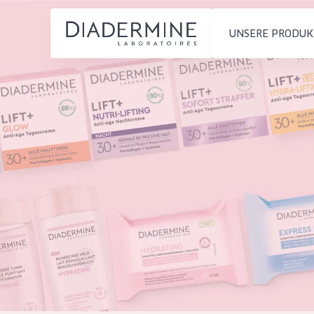
UNSERE PRODUK
PRODUKTTYP
PRODUKTTYP
Feuchtigkeit und
Tagescreme
Startseite
Ausstrahlung
Nachtcreme
inhaltsstoffe
Faltenreduzierung
Augencreme
Über uns
Hautregeneration
Serum
Inspiration
Hautstraffung
Reinigung
Kontakt
HAUTTYP
English
Empfindliche 
French