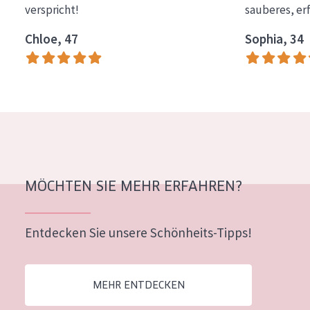
verspricht!
sauberes, er
Essentials
Chloe, 47
Sophia, 34
Lift+
Expert
HAUTTYP
Empfindliche Haut
Normale bis trockene Haut
Mischhaut und fettige Haut
MÖCHTEN SIE MEHR ERFAHREN?
Reife Haut
Entdecken Sie unsere Schönheits-Tipps!
Der Sonne ausgesetzte Haut
ALTER
MEHR ENTDECKEN
Jedes alter