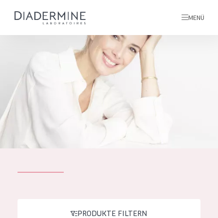
MENÜ
Alle produkte
Startseite
inhaltsstoffe
Über uns
Inspiration
Kontakt
ALLE PRODUKTE
English
PRODUKTTYP
French
PRODUKTE FILTERN