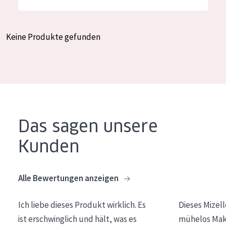
Feuchtigkeit und Ausstrahlung
German
Faltenreduzierung
Spanish
Keine Produkte gefunden
Hautregeneration
Greek
Hautstraffung
PRODUKTTYP
Tagescreme
Das sagen unsere
Nachtcreme
Kunden
Augencreme
Serum
Alle Bewertungen anzeigen
Reinigung
Ich liebe dieses Produkt wirklich. Es
Dieses Mizel
PRODUKTLINIE
ist erschwinglich und hält, was es
mühelos Make