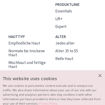
PRODUKTLINIE
Essentials
Lift+
Expert
HAUTTYP
ALTER
Empfindliche Haut
Jedes alter
Normale bis trockene
Alter: 35 to 55
Haut
Reife Haut
Mischhaut und fettige
Haut
Reife Haut
×
This website uses cookies
Der Sonne ausgesetzte
Haut
We use cookies to personalize content and ads and to analyze our
traffic. We also share information about your use of our site with our
advertising and analytics partners who may combine it with other
ÜBER DIADERMINE
information you have provided to them or that they have collected from
Mehr über uns
your use of their services.
Privacy Policy