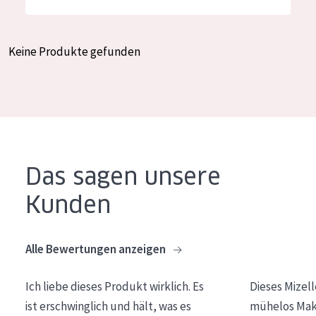
Feuchtigkeit und Ausstrahlung
German
Faltenreduzierung
Spanish
Keine Produkte gefunden
Hautregeneration
Greek
Hautstraffung
PRODUKTTYP
Tagescreme
Das sagen unsere
Nachtcreme
Kunden
Augencreme
Serum
Alle Bewertungen anzeigen
Reinigung
Ich liebe dieses Produkt wirklich. Es
Dieses Mizel
PRODUKTLINIE
ist erschwinglich und hält, was es
mühelos Make