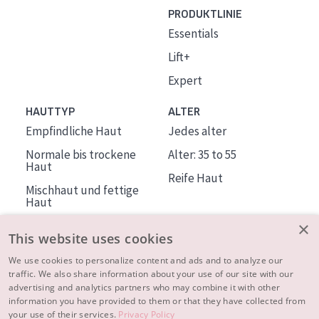
PRODUKTLINIE
Essentials
Lift+
Expert
HAUTTYP
ALTER
Empfindliche Haut
Jedes alter
Normale bis trockene
Alter: 35 to 55
Haut
Reife Haut
Mischhaut und fettige
Haut
Reife Haut
×
This website uses cookies
Der Sonne ausgesetzte
Haut
We use cookies to personalize content and ads and to analyze our
traffic. We also share information about your use of our site with our
advertising and analytics partners who may combine it with other
ÜBER DIADERMINE
information you have provided to them or that they have collected from
Mehr über uns
your use of their services.
Privacy Policy