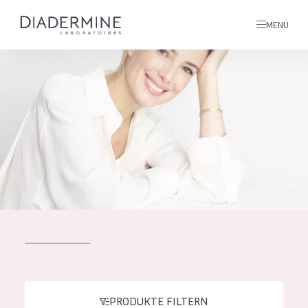
MENÜ
Alle produkte
Startseite
inhaltsstoffe
Über uns
Inspiration
Kontakt
ALLE PRODUKTE
English
PRODUKTTYP
French
PRODUKTE FILTERN