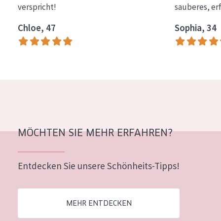
verspricht!
sauberes, er
Essentials
Chloe, 47
Sophia, 34
Lift+
Expert
HAUTTYP
Empfindliche Haut
Normale bis trockene Haut
Mischhaut und fettige Haut
MÖCHTEN SIE MEHR ERFAHREN?
Reife Haut
Entdecken Sie unsere Schönheits-Tipps!
Der Sonne ausgesetzte Haut
ALTER
MEHR ENTDECKEN
Jedes alter