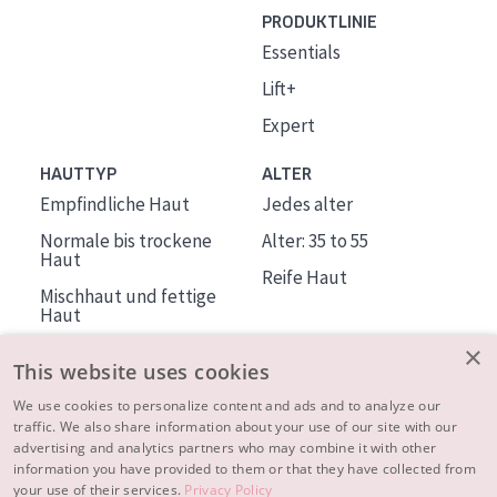
PRODUKTLINIE
Essentials
Lift+
Expert
HAUTTYP
ALTER
Empfindliche Haut
Jedes alter
Normale bis trockene
Alter: 35 to 55
Haut
Reife Haut
Mischhaut und fettige
Haut
Reife Haut
×
This website uses cookies
Der Sonne ausgesetzte
Haut
We use cookies to personalize content and ads and to analyze our
traffic. We also share information about your use of our site with our
advertising and analytics partners who may combine it with other
ÜBER DIADERMINE
information you have provided to them or that they have collected from
Mehr über uns
your use of their services.
Privacy Policy