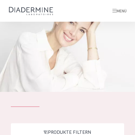
MENÜ
Alle produkte
Startseite
inhaltsstoffe
Über uns
Inspiration
Kontakt
ALLE PRODUKTE
English
PRODUKTTYP
French
PRODUKTE FILTERN