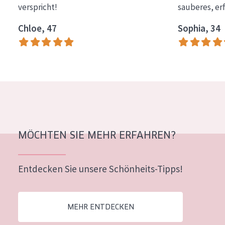
verspricht!
sauberes, er
Essentials
Chloe, 47
Sophia, 34
Lift+
Expert
HAUTTYP
Empfindliche Haut
Normale bis trockene Haut
Mischhaut und fettige Haut
MÖCHTEN SIE MEHR ERFAHREN?
Reife Haut
Entdecken Sie unsere Schönheits-Tipps!
Der Sonne ausgesetzte Haut
ALTER
MEHR ENTDECKEN
Jedes alter