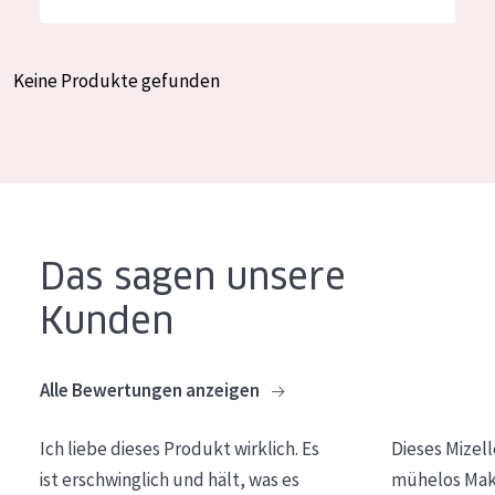
Feuchtigkeit und Ausstrahlung
German
Faltenreduzierung
Spanish
Keine Produkte gefunden
Hautregeneration
Greek
Hautstraffung
PRODUKTTYP
Tagescreme
Das sagen unsere
Nachtcreme
Kunden
Augencreme
Serum
Alle Bewertungen anzeigen
Reinigung
Ich liebe dieses Produkt wirklich. Es
Dieses Mizel
PRODUKTLINIE
ist erschwinglich und hält, was es
mühelos Make