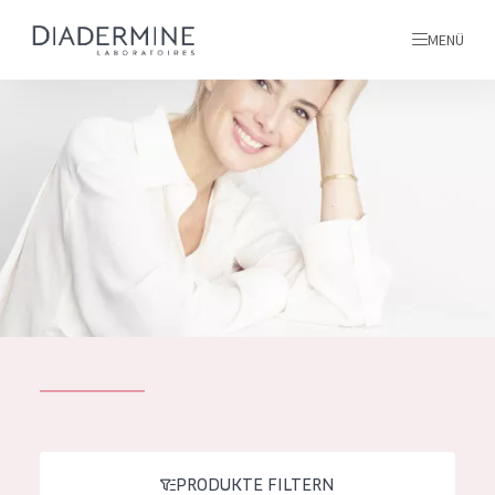
MENÜ
Alle produkte
Startseite
inhaltsstoffe
Über uns
Inspiration
Kontakt
ALLE PRODUKTE
English
PRODUKTTYP
French
PRODUKTE FILTERN