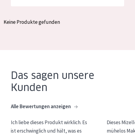
Feuchtigkeit und Ausstrahlung
German
Faltenreduzierung
Spanish
Keine Produkte gefunden
Hautregeneration
Greek
Hautstraffung
PRODUKTTYP
Tagescreme
Das sagen unsere
Nachtcreme
Kunden
Augencreme
Serum
Alle Bewertungen anzeigen
Reinigung
Ich liebe dieses Produkt wirklich. Es
Dieses Mizel
PRODUKTLINIE
ist erschwinglich und hält, was es
mühelos Make