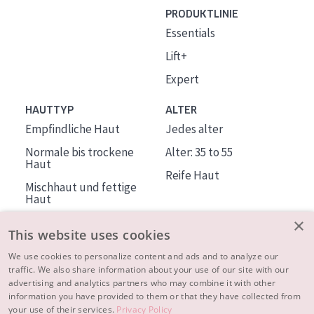
PRODUKTLINIE
Essentials
Lift+
Expert
HAUTTYP
ALTER
Empfindliche Haut
Jedes alter
Normale bis trockene
Alter: 35 to 55
Haut
Reife Haut
Mischhaut und fettige
Haut
Reife Haut
×
This website uses cookies
Der Sonne ausgesetzte
Haut
We use cookies to personalize content and ads and to analyze our
traffic. We also share information about your use of our site with our
advertising and analytics partners who may combine it with other
ÜBER DIADERMINE
information you have provided to them or that they have collected from
Mehr über uns
your use of their services.
Privacy Policy