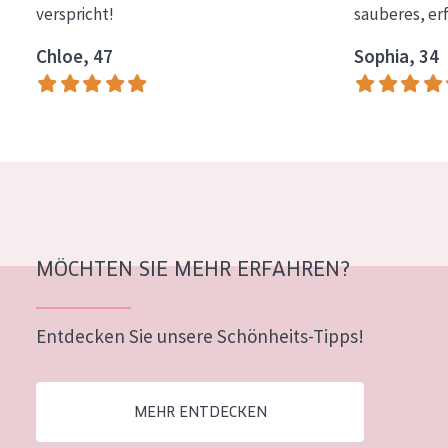
verspricht!
sauberes, er
Essentials
Chloe, 47
Sophia, 34
Lift+
Expert
HAUTTYP
Empfindliche Haut
Normale bis trockene Haut
Mischhaut und fettige Haut
MÖCHTEN SIE MEHR ERFAHREN?
Reife Haut
Entdecken Sie unsere Schönheits-Tipps!
Der Sonne ausgesetzte Haut
ALTER
MEHR ENTDECKEN
Jedes alter