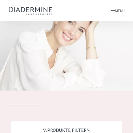
MENÜ
Alle produkte
Startseite
inhaltsstoffe
Über uns
Inspiration
Kontakt
ALLE PRODUKTE
English
PRODUKTTYP
French
PRODUKTE FILTERN