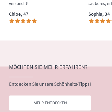
verspricht!
sauberes, er
Essentials
Chloe, 47
Sophia, 34
Lift+
Expert
HAUTTYP
Empfindliche Haut
Normale bis trockene Haut
Mischhaut und fettige Haut
MÖCHTEN SIE MEHR ERFAHREN?
Reife Haut
Entdecken Sie unsere Schönheits-Tipps!
Der Sonne ausgesetzte Haut
ALTER
MEHR ENTDECKEN
Jedes alter