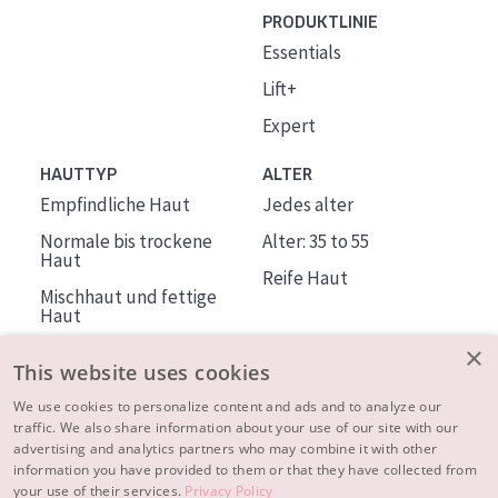
PRODUKTLINIE
Essentials
Lift+
Expert
HAUTTYP
ALTER
Empfindliche Haut
Jedes alter
Normale bis trockene
Alter: 35 to 55
Haut
Reife Haut
Mischhaut und fettige
Haut
Reife Haut
×
This website uses cookies
Der Sonne ausgesetzte
Haut
We use cookies to personalize content and ads and to analyze our
traffic. We also share information about your use of our site with our
advertising and analytics partners who may combine it with other
ÜBER DIADERMINE
information you have provided to them or that they have collected from
Mehr über uns
your use of their services.
Privacy Policy