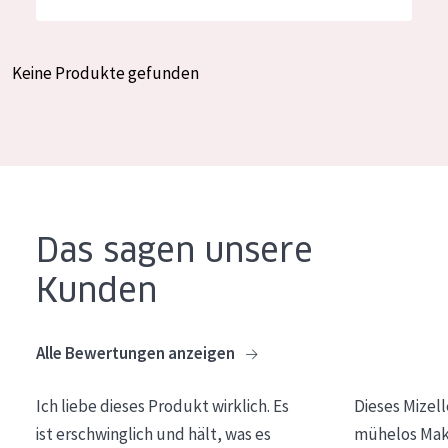
Feuchtigkeit und Ausstrahlung
German
Faltenreduzierung
Spanish
Keine Produkte gefunden
Hautregeneration
Greek
Hautstraffung
PRODUKTTYP
Tagescreme
Das sagen unsere
Nachtcreme
Kunden
Augencreme
Serum
Alle Bewertungen anzeigen
Reinigung
Ich liebe dieses Produkt wirklich. Es
Dieses Mizel
PRODUKTLINIE
ist erschwinglich und hält, was es
mühelos Make