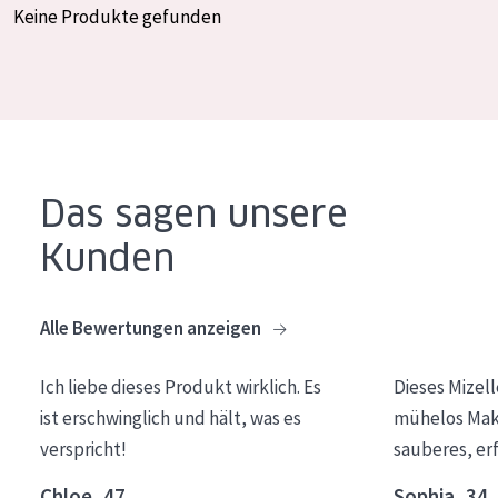
Keine Produkte gefunden
Essentials
Lift+
Expert
HAUTTYP
Das sagen unsere
Empfindliche Haut
Kunden
Normale bis trockene Haut
Mischhaut und fettige Haut
Alle Bewertungen anzeigen
Reife Haut
Der Sonne ausgesetzte Haut
Ich liebe dieses Produkt wirklich. Es
Dieses Mizel
ist erschwinglich und hält, was es
mühelos Make
ALTER
verspricht!
sauberes, er
Jedes alter
Chloe, 47
Sophia, 34