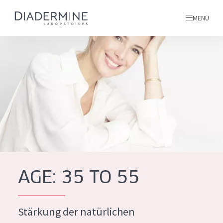
MENÜ
Alle produkte
Startseite
inhaltsstoffe
Über uns
Inspiration
Kontakt
AGE: 35 TO 55
ALLE PRODUKTE
English
Stärkung der natürlichen
PRODUKTTYP
French