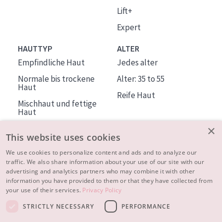
Lift+
Expert
HAUTTYP
ALTER
Empfindliche Haut
Jedes alter
Normale bis trockene
Alter: 35 to 55
Haut
Reife Haut
Mischhaut und fettige
Haut
Reife Haut
×
This website uses cookies
Der Sonne ausgesetzte
Haut
We use cookies to personalize content and ads and to analyze our
traffic. We also share information about your use of our site with our
advertising and analytics partners who may combine it with other
ÜBER DIADERMINE
information you have provided to them or that they have collected from
Mehr über uns
your use of their services.
Privacy Policy
Inspiration
STRICTLY NECESSARY
PERFORMANCE
Kontakt