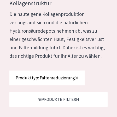
Kollagenstruktur
Feuchtigkeit und Ausstrahlung
German
Die hauteigene Kollagenproduktion
Faltenreduzierung
Spanish
verlangsamt sich und die natürlichen
Hautregeneration
Greek
Hyaluronsäuredepots nehmen ab, was zu
Hautstraffung
einer geschwächten Haut, Festigkeitsverlust
und Faltenbildung führt. Daher ist es wichtig,
PRODUKTTYP
das richtige Produkt für Ihr Alter zu wählen.
Tagescreme
Nachtcreme
Produkttyp: Faltenreduzierung
Augencreme
Serum
Reinigung
PRODUKTE FILTERN
PRODUKTLINIE