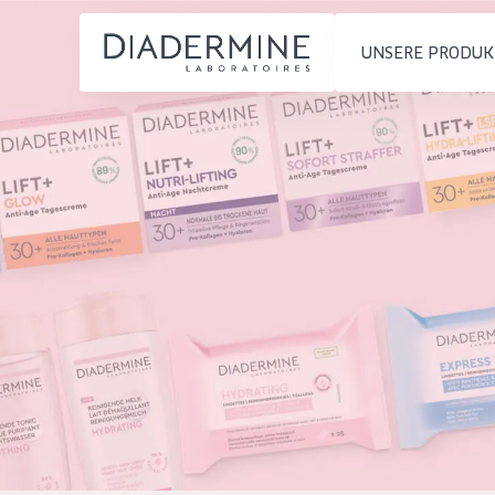
UNSERE PRODUK
PRODUKTTYP
PRODUKTTYP
Feuchtigkeit und
Tagescreme
Startseite
Ausstrahlung
Nachtcreme
inhaltsstoffe
Faltenreduzierung
Augencreme
Über uns
Hautregeneration
Serum
Inspiration
Hautstraffung
Reinigung
Kontakt
HAUTTYP
English
Empfindliche 
French