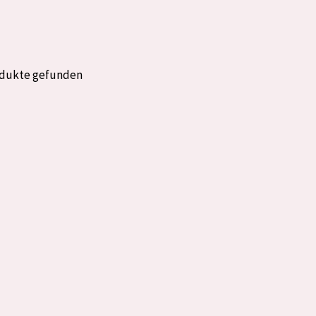
rockene Haut
Alter: 35 to 55
fettige
Reife Haut
odukte gefunden
gesetzte
e anzeigen