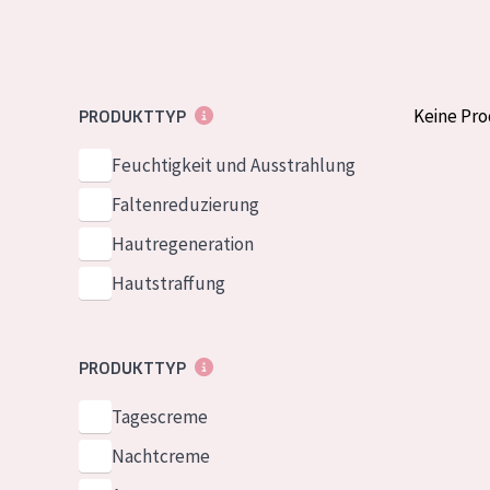
Normale bis t
German
Mischhaut und 
Spanish
Haut
Greek
Keine Pr
PRODUKTTYP
Reife Haut
Der Sonne aus
Feuchtigkeit und Ausstrahlung
Haut
Faltenreduzierung
Hautregeneration
Alle Produkt
Hautstraffung
PRODUKTTYP
Tagescreme
Nachtcreme