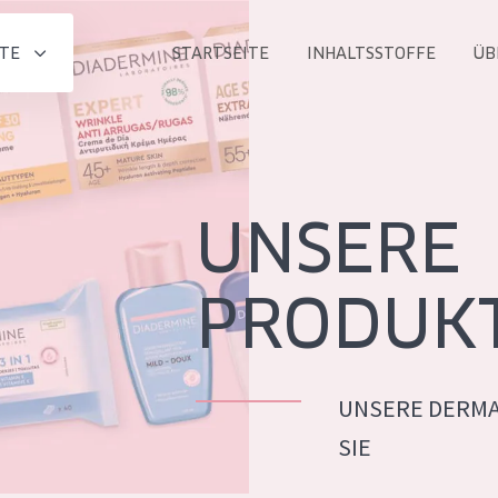
TE
STARTSEITE
INHALTSSTOFFE
ÜB
Alle produkt
PRODUKTLINIE
Essentials
UNSERE
Lift+
Expert
PRODUK
UNSERE DERMA
ALTER
SIE
ALLE
Haut
Jedes alter