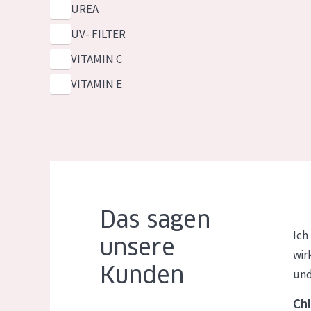
UREA
UV- FILTER
VITAMIN C
VITAMIN E
Das sagen
Ich
unsere
wir
Kunden
und
Chl