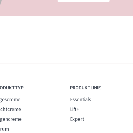
RODUKTTYP
PRODUKTLINIE
gescreme
Essentials
chtcreme
Lift+
gencreme
Expert
erum