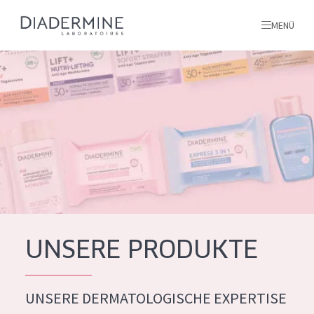
MENÜ
Alle produkte
Startseite
inhaltsstoffe
Über uns
Inspiration
Kontakt
UNSERE PRODUKTE
ALLE PRODUKTE
English
UNSERE DERMATOLOGISCHE EXPERTISE
PRODUKTTYP
French