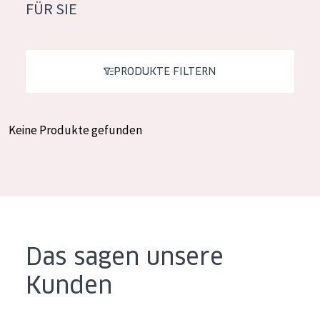
FÜR SIE
Feuchtigkeit und Ausstrahlung
German
Faltenreduzierung
Spanish
Hautregeneration
PRODUKTE FILTERN
Greek
Hautstraffung
Keine Produkte gefunden
PRODUKTTYP
Tagescreme
Nachtcreme
Augencreme
Serum
Das sagen unsere
Reinigung
Kunden
PRODUKTLINIE