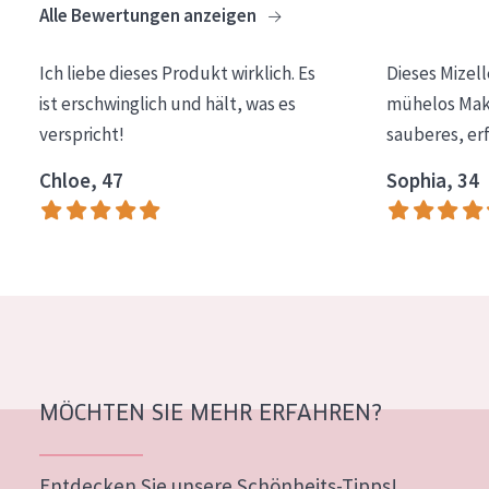
Alle Bewertungen anzeigen
Essentials
Lift+
Ich liebe dieses Produkt wirklich. Es
Dieses Mizel
ist erschwinglich und hält, was es
mühelos Make
Expert
verspricht!
sauberes, er
HAUTTYP
Chloe, 47
Sophia, 34
Empfindliche Haut
Normale bis trockene Haut
Mischhaut und fettige Haut
Reife Haut
Der Sonne ausgesetzte Haut
MÖCHTEN SIE MEHR ERFAHREN?
ALTER
Jedes alter
Entdecken Sie unsere Schönheits-Tipps!