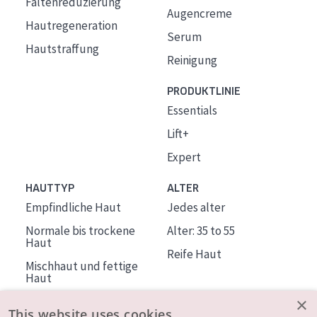
Faltenreduzierung
Augencreme
Hautregeneration
Serum
Hautstraffung
Reinigung
PRODUKTLINIE
Essentials
Lift+
Expert
HAUTTYP
ALTER
Empfindliche Haut
Jedes alter
Normale bis trockene
Alter: 35 to 55
Haut
Reife Haut
Mischhaut und fettige
Haut
Reife Haut
×
This website uses cookies