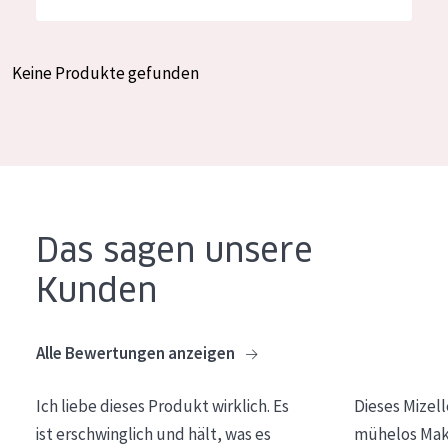
Feuchtigkeit und Ausstrahlung
German
Faltenreduzierung
Spanish
Keine Produkte gefunden
Hautregeneration
Greek
Hautstraffung
PRODUKTTYP
Tagescreme
Das sagen unsere
Nachtcreme
Kunden
Augencreme
Serum
Alle Bewertungen anzeigen
Reinigung
Ich liebe dieses Produkt wirklich. Es
Dieses Mizel
PRODUKTLINIE
ist erschwinglich und hält, was es
mühelos Make