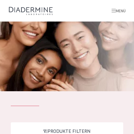
MENÜ
Alle produkte
Startseite
inhaltsstoffe
Über uns
Inspiration
Kontakt
ALLE PRODUKTE
English
PRODUKTTYP
French
PRODUKTE FILTERN