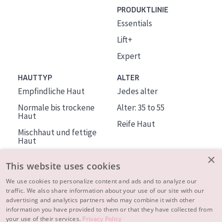
PRODUKTLINIE
Essentials
Lift+
Expert
HAUTTYP
ALTER
Empfindliche Haut
Jedes alter
Normale bis trockene
Alter: 35 to 55
Haut
Reife Haut
Mischhaut und fettige
Haut
Reife Haut
×
This website uses cookies
Der Sonne ausgesetzte
Haut
We use cookies to personalize content and ads and to analyze our
traffic. We also share information about your use of our site with our
advertising and analytics partners who may combine it with other
ÜBER DIADERMINE
information you have provided to them or that they have collected from
Mehr über uns
your use of their services.
Privacy Policy