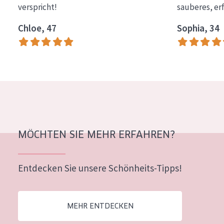
verspricht!
sauberes, er
Essentials
Chloe, 47
Sophia, 34
Lift+
Expert
HAUTTYP
Empfindliche Haut
Normale bis trockene Haut
Mischhaut und fettige Haut
MÖCHTEN SIE MEHR ERFAHREN?
Reife Haut
Entdecken Sie unsere Schönheits-Tipps!
Der Sonne ausgesetzte Haut
ALTER
MEHR ENTDECKEN
Jedes alter