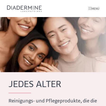
MENÜ
Alle produkte
Startseite
inhaltsstoffe
Über uns
Inspiration
Kontakt
JEDES ALTER
ALLE PRODUKTE
English
Reinigungs- und Pflegeprodukte, die die
PRODUKTTYP
French