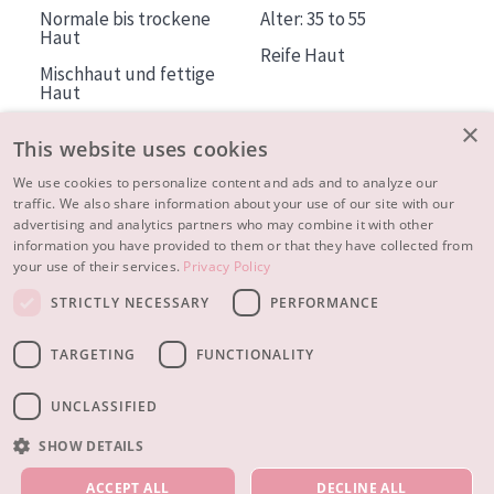
Normale bis trockene
Alter: 35 to 55
Haut
Reife Haut
Mischhaut und fettige
Haut
Reife Haut
×
This website uses cookies
Der Sonne ausgesetzte
Haut
We use cookies to personalize content and ads and to analyze our
traffic. We also share information about your use of our site with our
advertising and analytics partners who may combine it with other
ÜBER DIADERMINE
information you have provided to them or that they have collected from
Mehr über uns
your use of their services.
Privacy Policy
Inspiration
STRICTLY NECESSARY
PERFORMANCE
Kontakt
TARGETING
FUNCTIONALITY
© 2023 - 2026 Diadermine
Cookie-Einstellungen
UNCLASSIFIED
SHOW DETAILS
UNSERE PRODUKTE
ACCEPT ALL
DECLINE ALL