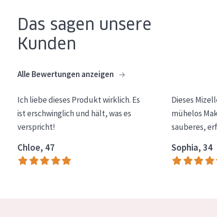
Essentials
Das sagen unsere
Lift+
Kunden
Expert
Alle Bewertungen anzeigen
HAUTTYP
Empfindliche Haut
Ich liebe dieses Produkt wirklich. Es
Dieses Mizel
Normale bis trockene Haut
ist erschwinglich und hält, was es
mühelos Make
verspricht!
sauberes, er
Mischhaut und fettige Haut
Chloe, 47
Sophia, 34
Reife Haut
Der Sonne ausgesetzte Haut
ALTER
Jedes alter