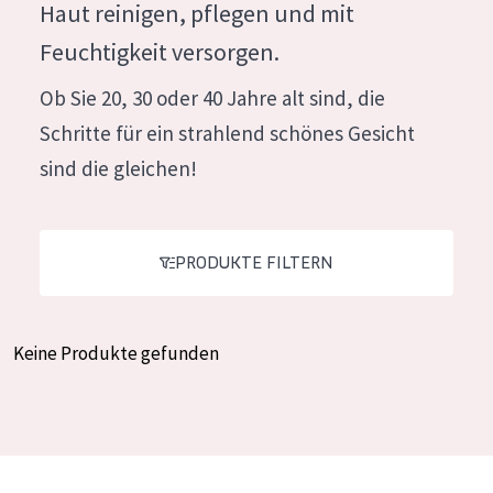
Haut reinigen, pflegen und mit
Feuchtigkeit und Ausstrahlung
German
Feuchtigkeit versorgen.
Faltenreduzierung
Spanish
Ob Sie 20, 30 oder 40 Jahre alt sind, die
Hautregeneration
Greek
Schritte für ein strahlend schönes Gesicht
Hautstraffung
sind die gleichen!
PRODUKTTYP
Tagescreme
PRODUKTE FILTERN
Nachtcreme
Augencreme
Keine Produkte gefunden
Serum
Reinigung
PRODUKTLINIE