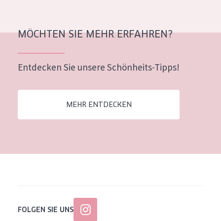
Alter: 35 to 55
Reife Haut
MÖCHTEN SIE MEHR ERFAHREN?
Entdecken Sie unsere Schönheits-Tipps!
MEHR ENTDECKEN
FOLGEN SIE UNS