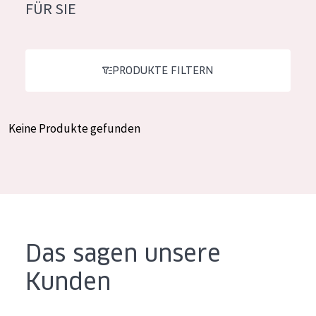
FÜR SIE
Feuchtigkeit und Ausstrahlung
German
Faltenreduzierung
Spanish
Hautregeneration
PRODUKTE FILTERN
Greek
Hautstraffung
Keine Produkte gefunden
PRODUKTTYP
Tagescreme
Nachtcreme
Augencreme
Serum
Das sagen unsere
Reinigung
Kunden
PRODUKTLINIE