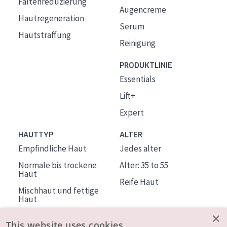
Faltenreduzierung
Augencreme
Hautregeneration
Serum
Hautstraffung
Reinigung
PRODUKTLINIE
Essentials
Lift+
Expert
HAUTTYP
ALTER
Empfindliche Haut
Jedes alter
Normale bis trockene
Alter: 35 to 55
Haut
Reife Haut
Mischhaut und fettige
Haut
Reife Haut
×
This website uses cookies