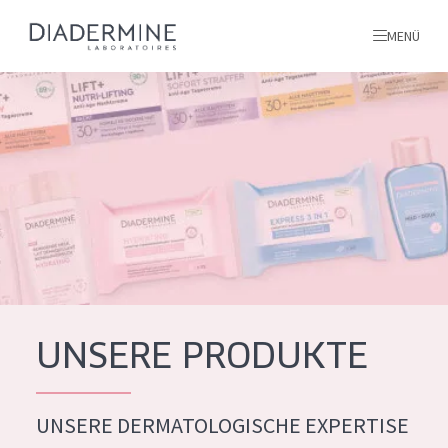
MENÜ
Alle produkte
Startseite
inhaltsstoffe
Über uns
Inspiration
Kontakt
UNSERE PRODUKTE
ALLE PRODUKTE
English
UNSERE DERMATOLOGISCHE EXPERTISE
PRODUKTTYP
French