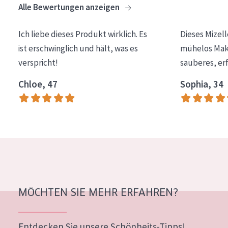
Alle Bewertungen anzeigen
Essentials
Lift+
Ich liebe dieses Produkt wirklich. Es
Dieses Mizel
ist erschwinglich und hält, was es
mühelos Make
Expert
verspricht!
sauberes, er
HAUTTYP
Chloe, 47
Sophia, 34
Empfindliche Haut
Normale bis trockene Haut
Mischhaut und fettige Haut
Reife Haut
Der Sonne ausgesetzte Haut
MÖCHTEN SIE MEHR ERFAHREN?
ALTER
Jedes alter
Entdecken Sie unsere Schönheits-Tipps!