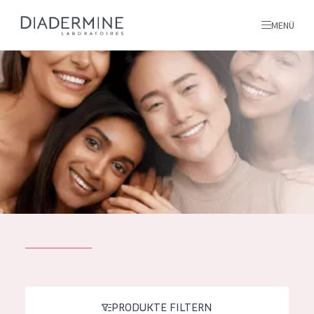
MENÜ
Alle produkte
Startseite
inhaltsstoffe
Über uns
Inspiration
Kontakt
ALLE PRODUKTE
English
PRODUKTTYP
French
PRODUKTE FILTERN