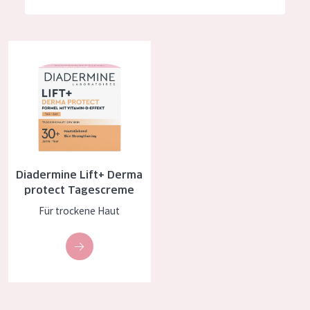
Feuchtigkeit und Ausstrahlung
German
Faltenreduzierung
Spanish
Diadermine Lift+ Derma protect Tagescreme
Hautregeneration
Greek
Hautstraffung
PRODUKTTYP
Tagescreme
Diadermine Lift+ Derma
Nachtcreme
protect Tagescreme
Augencreme
Für trockene Haut
Serum
Reinigung
PRODUKTLINIE