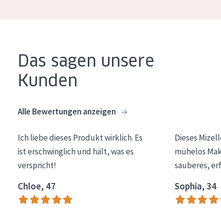
Essentials
Lift+
Expert
Das sagen unsere
HAUTTYP
Kunden
Empfindliche Haut
Alle Bewertungen anzeigen
Normale bis trockene Haut
Mischhaut und fettige Haut
Ich liebe dieses Produkt wirklich. Es
Dieses Mizel
Reife Haut
ist erschwinglich und hält, was es
mühelos Make
verspricht!
sauberes, er
Der Sonne ausgesetzte Haut
Chloe, 47
Sophia, 34
ALTER
Jedes alter