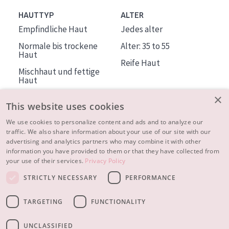
HAUTTYP
ALTER
Empfindliche Haut
Jedes alter
Normale bis trockene
Alter: 35 to 55
Haut
Reife Haut
Mischhaut und fettige
Haut
Reife Haut
×
This website uses cookies
Der Sonne ausgesetzte
Haut
We use cookies to personalize content and ads and to analyze our
traffic. We also share information about your use of our site with our
advertising and analytics partners who may combine it with other
ÜBER DIADERMINE
information you have provided to them or that they have collected from
Mehr über uns
your use of their services.
Privacy Policy
Inspiration
STRICTLY NECESSARY
PERFORMANCE
Kontakt
TARGETING
FUNCTIONALITY
© 2023 - 2026 Diadermine
Cookie-Einstellungen
UNCLASSIFIED