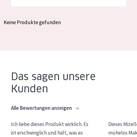
Feuchtigkeit und Ausstrahlung
German
Faltenreduzierung
Spanish
Keine Produkte gefunden
Hautregeneration
Greek
Hautstraffung
PRODUKTTYP
Tagescreme
Das sagen unsere
Nachtcreme
Kunden
Augencreme
Serum
Alle Bewertungen anzeigen
Reinigung
Ich liebe dieses Produkt wirklich. Es
Dieses Mizel
PRODUKTLINIE
ist erschwinglich und hält, was es
mühelos Make