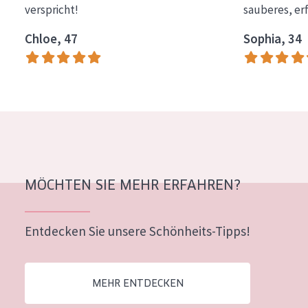
verspricht!
sauberes, er
Essentials
Chloe, 47
Sophia, 34
Lift+
Expert
HAUTTYP
Empfindliche Haut
Normale bis trockene Haut
Mischhaut und fettige Haut
MÖCHTEN SIE MEHR ERFAHREN?
Reife Haut
Entdecken Sie unsere Schönheits-Tipps!
Der Sonne ausgesetzte Haut
ALTER
MEHR ENTDECKEN
Jedes alter