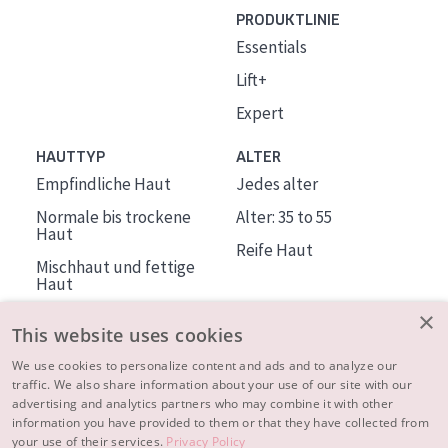
PRODUKTLINIE
Essentials
Lift+
Expert
HAUTTYP
ALTER
Empfindliche Haut
Jedes alter
Normale bis trockene
Alter: 35 to 55
Haut
Reife Haut
Mischhaut und fettige
Haut
Reife Haut
×
This website uses cookies
Der Sonne ausgesetzte
Haut
We use cookies to personalize content and ads and to analyze our
traffic. We also share information about your use of our site with our
advertising and analytics partners who may combine it with other
ÜBER DIADERMINE
information you have provided to them or that they have collected from
Mehr über uns
your use of their services.
Privacy Policy