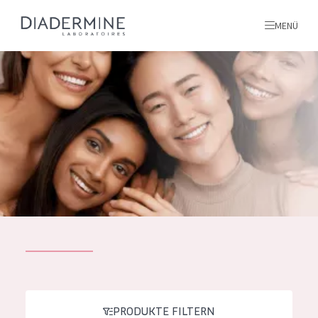
MENÜ
Alle produkte
Startseite
inhaltsstoffe
Über uns
Inspiration
Kontakt
ALLE PRODUKTE
English
PRODUKTTYP
French
PRODUKTE FILTERN