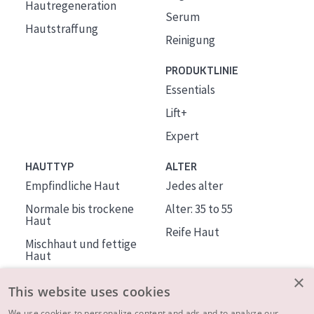
Hautregeneration
Serum
Hautstraffung
Reinigung
PRODUKTLINIE
Essentials
Lift+
Expert
HAUTTYP
ALTER
Empfindliche Haut
Jedes alter
Normale bis trockene
Alter: 35 to 55
Haut
Reife Haut
Mischhaut und fettige
Haut
Reife Haut
×
This website uses cookies
Der Sonne ausgesetzte
We use cookies to personalize content and ads and to analyze our