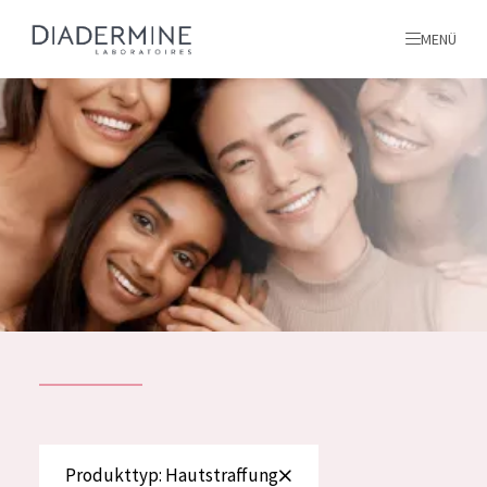
MENÜ
Alle produkte
Startseite
inhaltsstoffe
Über uns
Inspiration
Kontakt
ALLE PRODUKTE
English
PRODUKTTYP
Produkttyp: Hautstraffung
French