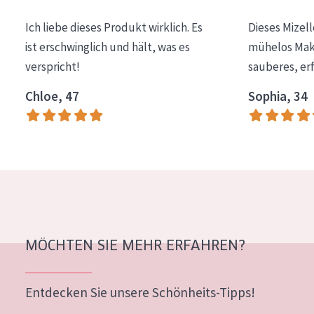
Essentials
Ich liebe dieses Produkt wirklich. Es
Dieses Mizel
Lift+
ist erschwinglich und hält, was es
mühelos Make
verspricht!
sauberes, er
Expert
Chloe, 47
Sophia, 34
HAUTTYP
Empfindliche Haut
Normale bis trockene Haut
Mischhaut und fettige Haut
Reife Haut
Der Sonne ausgesetzte Haut
MÖCHTEN SIE MEHR ERFAHREN?
ALTER
Entdecken Sie unsere Schönheits-Tipps!
Jedes alter