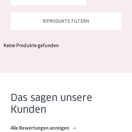
Feuchtigkeit und Ausstrahlung
German
Faltenreduzierung
Spanish
PRODUKTE FILTERN
Hautregeneration
Greek
Hautstraffung
Keine Produkte gefunden
PRODUKTTYP
Tagescreme
Nachtcreme
Augencreme
Das sagen unsere
Serum
Kunden
Reinigung
PRODUKTLINIE
Alle Bewertungen anzeigen