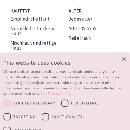
HAUTTYP
ALTER
Empfindliche Haut
Jedes alter
Normale bis trockene
Alter: 35 to 55
Haut
Reife Haut
Mischhaut und fettige
Haut
Reife Haut
×
This website uses cookies
Der Sonne ausgesetzte
Haut
We use cookies to personalize content and ads and to analyze our
traffic. We also share information about your use of our site with our
advertising and analytics partners who may combine it with other
ÜBER DIADERMINE
information you have provided to them or that they have collected from
Mehr über uns
your use of their services.
Privacy Policy
Inspiration
STRICTLY NECESSARY
PERFORMANCE
Kontakt
TARGETING
FUNCTIONALITY
© 2023 - 2026 Diadermine
Cookie-Einstellungen