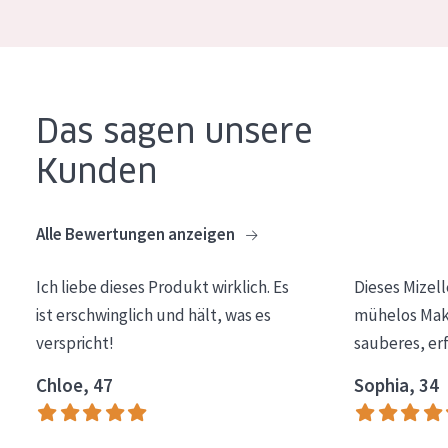
Essentials
Lift+
Expert
Das sagen unsere
HAUTTYP
Kunden
Empfindliche Haut
Normale bis trockene Haut
Alle Bewertungen anzeigen
Mischhaut und fettige Haut
Ich liebe dieses Produkt wirklich. Es
Dieses Mizel
Reife Haut
ist erschwinglich und hält, was es
mühelos Make
Der Sonne ausgesetzte Haut
verspricht!
sauberes, er
Chloe, 47
Sophia, 34
ALTER
Jedes alter