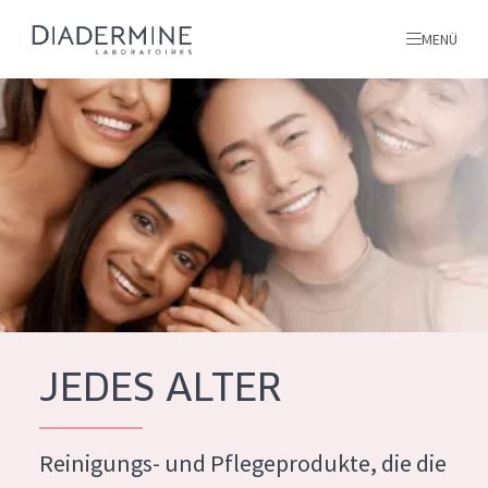
MENÜ
Alle produkte
Startseite
inhaltsstoffe
Über uns
Inspiration
Kontakt
JEDES ALTER
ALLE PRODUKTE
English
Reinigungs- und Pflegeprodukte, die die
PRODUKTTYP
French