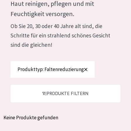
Haut reinigen, pflegen und mit
Feuchtigkeit und Ausstrahlung
German
Feuchtigkeit versorgen.
Faltenreduzierung
Spanish
Ob Sie 20, 30 oder 40 Jahre alt sind, die
Hautregeneration
Greek
Schritte für ein strahlend schönes Gesicht
Hautstraffung
sind die gleichen!
PRODUKTTYP
Tagescreme
Produkttyp: Faltenreduzierung
Nachtcreme
Augencreme
PRODUKTE FILTERN
Serum
Reinigung
Keine Produkte gefunden
PRODUKTLINIE