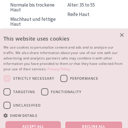
Normale bis trockene
Alter: 35 to 55
Haut
Reife Haut
Mischhaut und fettige
Haut
Reife Haut
×
This website uses cookies
Der Sonne ausgesetzte
Haut
We use cookies to personalize content and ads and to analyze our
traffic. We also share information about your use of our site with our
advertising and analytics partners who may combine it with other
ÜBER DIADERMINE
information you have provided to them or that they have collected from
Mehr über uns
your use of their services.
Privacy Policy
Inspiration
STRICTLY NECESSARY
PERFORMANCE
Kontakt
TARGETING
FUNCTIONALITY
© 2023 - 2026 Diadermine
Cookie-Einstellungen
UNCLASSIFIED
SHOW DETAILS
UNSERE PRODUKTE
ACCEPT ALL
DECLINE ALL