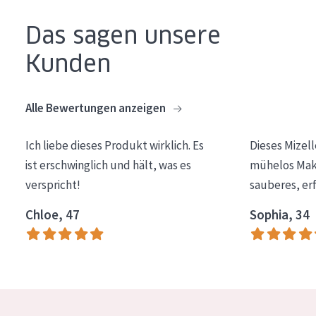
Essentials
Das sagen unsere
Lift+
Kunden
Expert
Alle Bewertungen anzeigen
HAUTTYP
Empfindliche Haut
Ich liebe dieses Produkt wirklich. Es
Dieses Mizel
Normale bis trockene Haut
ist erschwinglich und hält, was es
mühelos Make
verspricht!
sauberes, er
Mischhaut und fettige Haut
Chloe, 47
Sophia, 34
Reife Haut
Der Sonne ausgesetzte Haut
ALTER
Jedes alter