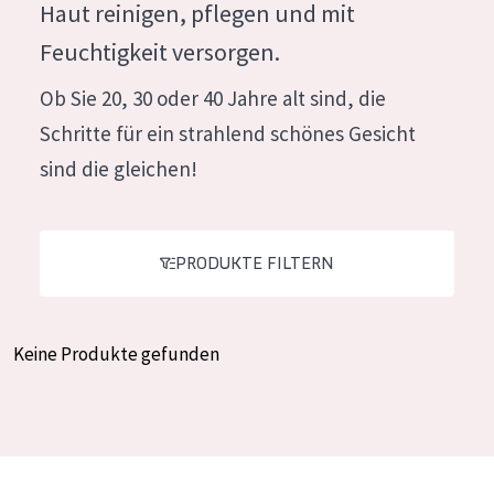
Haut reinigen, pflegen und mit
Feuchtigkeit und Ausstrahlung
German
Feuchtigkeit versorgen.
Faltenreduzierung
Spanish
Ob Sie 20, 30 oder 40 Jahre alt sind, die
Hautregeneration
Greek
Schritte für ein strahlend schönes Gesicht
Hautstraffung
sind die gleichen!
PRODUKTTYP
Tagescreme
PRODUKTE FILTERN
Nachtcreme
Augencreme
Keine Produkte gefunden
Serum
Reinigung
PRODUKTLINIE