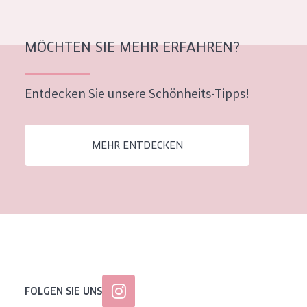
Alter: 35 to 55
Reife Haut
MÖCHTEN SIE MEHR ERFAHREN?
Entdecken Sie unsere Schönheits-Tipps!
MEHR ENTDECKEN
FOLGEN SIE UNS