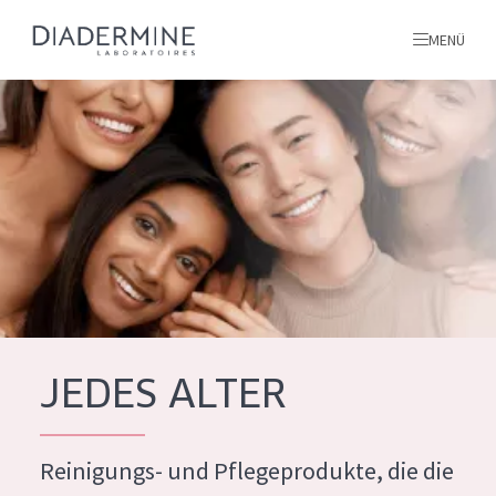
MENÜ
Alle produkte
Startseite
inhaltsstoffe
Über uns
Inspiration
Kontakt
JEDES ALTER
ALLE PRODUKTE
English
Reinigungs- und Pflegeprodukte, die die
PRODUKTTYP
French