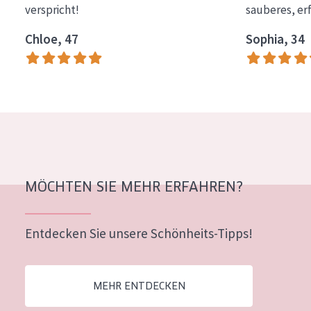
verspricht!
sauberes, er
Essentials
Chloe, 47
Sophia, 34
Lift+
Expert
HAUTTYP
Empfindliche Haut
Normale bis trockene Haut
Mischhaut und fettige Haut
MÖCHTEN SIE MEHR ERFAHREN?
Reife Haut
Entdecken Sie unsere Schönheits-Tipps!
Der Sonne ausgesetzte Haut
ALTER
MEHR ENTDECKEN
Jedes alter