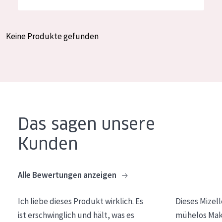
Feuchtigkeit und Ausstrahlung
German
Faltenreduzierung
Spanish
Keine Produkte gefunden
Hautregeneration
Greek
Hautstraffung
PRODUKTTYP
Tagescreme
Das sagen unsere
Nachtcreme
Kunden
Augencreme
Serum
Alle Bewertungen anzeigen
Reinigung
Ich liebe dieses Produkt wirklich. Es
Dieses Mizel
PRODUKTLINIE
ist erschwinglich und hält, was es
mühelos Make