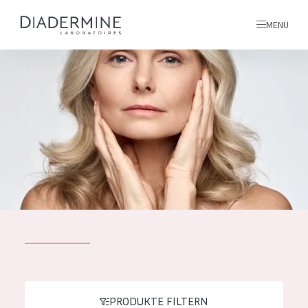
MENÜ
Alle produkte
Startseite
inhaltsstoffe
Über uns
Inspiration
Kontakt
ALLE PRODUKTE
English
PRODUKTTYP
French
PRODUKTE FILTERN