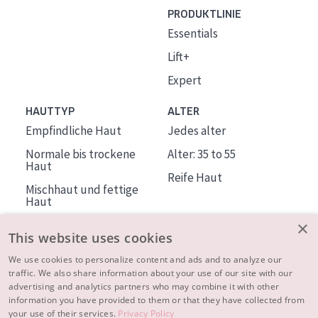
PRODUKTLINIE
Essentials
Lift+
Expert
HAUTTYP
ALTER
Empfindliche Haut
Jedes alter
Normale bis trockene
Alter: 35 to 55
Haut
Reife Haut
Mischhaut und fettige
Haut
Reife Haut
×
This website uses cookies
Der Sonne ausgesetzte
Haut
We use cookies to personalize content and ads and to analyze our
traffic. We also share information about your use of our site with our
advertising and analytics partners who may combine it with other
ÜBER DIADERMINE
information you have provided to them or that they have collected from
Mehr über uns
your use of their services.
Privacy Policy