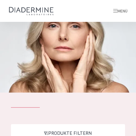
MENÜ
Alle produkte
Startseite
inhaltsstoffe
Über uns
Inspiration
Kontakt
ALLE PRODUKTE
English
PRODUKTTYP
French
PRODUKTE FILTERN