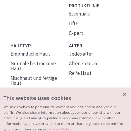
PRODUKTLINIE
Essentials
Lift+
Expert
HAUTTYP
ALTER
Empfindliche Haut
Jedes alter
Normale bis trockene
Alter: 35 to 55
Haut
Reife Haut
Mischhaut und fettige
Haut
Reife Haut
×
This website uses cookies
Der Sonne ausgesetzte
Haut
We use cookies to personalize content and ads and to analyze our
traffic. We also share information about your use of our site with our
advertising and analytics partners who may combine it with other
ÜBER DIADERMINE
information you have provided to them or that they have collected from
Mehr über uns
your use of their services.
Privacy Policy