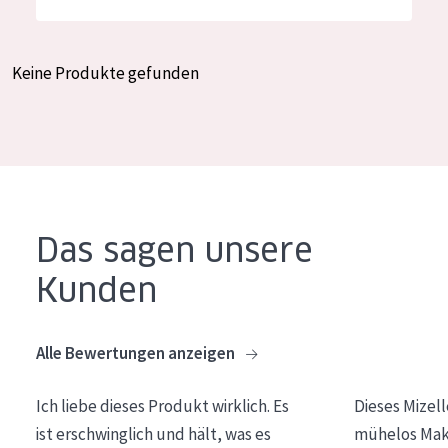
Feuchtigkeit und Ausstrahlung
German
Faltenreduzierung
Spanish
Keine Produkte gefunden
Hautregeneration
Greek
Hautstraffung
PRODUKTTYP
Tagescreme
Das sagen unsere
Nachtcreme
Kunden
Augencreme
Serum
Alle Bewertungen anzeigen
Reinigung
Ich liebe dieses Produkt wirklich. Es
Dieses Mizel
PRODUKTLINIE
ist erschwinglich und hält, was es
mühelos Make