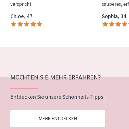
verspricht!
sauberes, er
Essentials
Chloe, 47
Sophia, 34
Lift+
Expert
HAUTTYP
Empfindliche Haut
Normale bis trockene Haut
Mischhaut und fettige Haut
MÖCHTEN SIE MEHR ERFAHREN?
Reife Haut
Entdecken Sie unsere Schönheits-Tipps!
Der Sonne ausgesetzte Haut
ALTER
MEHR ENTDECKEN
Jedes alter