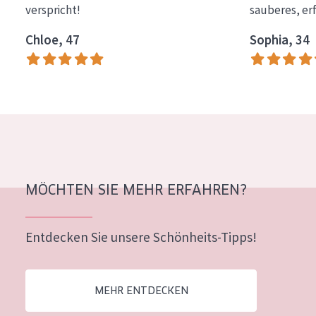
verspricht!
sauberes, er
Essentials
Chloe, 47
Sophia, 34
Lift+
Expert
HAUTTYP
Empfindliche Haut
Normale bis trockene Haut
Mischhaut und fettige Haut
MÖCHTEN SIE MEHR ERFAHREN?
Reife Haut
Entdecken Sie unsere Schönheits-Tipps!
Der Sonne ausgesetzte Haut
ALTER
MEHR ENTDECKEN
Jedes alter