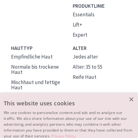
PRODUKTLINIE
Essentials
Lift+
Expert
HAUTTYP
ALTER
Empfindliche Haut
Jedes alter
Normale bis trockene
Alter: 35 to 55
Haut
Reife Haut
Mischhaut und fettige
Haut
Reife Haut
×
This website uses cookies
Der Sonne ausgesetzte
Haut
We use cookies to personalize content and ads and to analyze our
traffic. We also share information about your use of our site with our
advertising and analytics partners who may combine it with other
ÜBER DIADERMINE
information you have provided to them or that they have collected from
Mehr über uns
your use of their services.
Privacy Policy