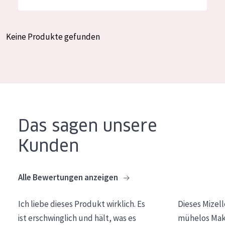
Feuchtigkeit und Ausstrahlung
German
Faltenreduzierung
Spanish
Keine Produkte gefunden
Hautregeneration
Greek
Hautstraffung
PRODUKTTYP
Tagescreme
Das sagen unsere
Nachtcreme
Kunden
Augencreme
Serum
Alle Bewertungen anzeigen
Reinigung
Ich liebe dieses Produkt wirklich. Es
Dieses Mizel
PRODUKTLINIE
ist erschwinglich und hält, was es
mühelos Make