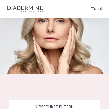
MENÜ
Alle produkte
Startseite
inhaltsstoffe
Über uns
Inspiration
Kontakt
ALLE PRODUKTE
English
PRODUKTTYP
French
PRODUKTE FILTERN