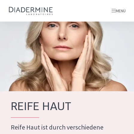
MENÜ
Alle produkte
Startseite
inhaltsstoffe
Über uns
Inspiration
Kontakt
REIFE HAUT
ALLE PRODUKTE
English
Reife Haut ist durch verschiedene
PRODUKTTYP
French