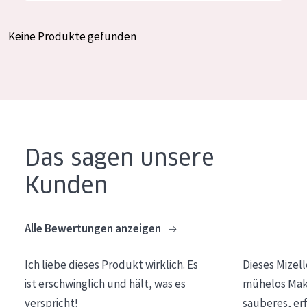
Essentials
Keine Produkte gefunden
Lift+
Expert
HAUTTYP
Empfindliche Haut
Das sagen unsere
Normale bis trockene Haut
Kunden
Mischhaut und fettige Haut
Reife Haut
Alle Bewertungen anzeigen
Der Sonne ausgesetzte Haut
Ich liebe dieses Produkt wirklich. Es
Dieses Mizel
ALTER
ist erschwinglich und hält, was es
mühelos Make
Jedes alter
verspricht!
sauberes, er