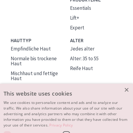
PRODUKTLINIE
Essentials
Lift+
Expert
HAUTTYP
ALTER
Empfindliche Haut
Jedes alter
Normale bis trockene
Alter: 35 to 55
Haut
Reife Haut
Mischhaut und fettige
Haut
Reife Haut
×
This website uses cookies
Der Sonne ausgesetzte
Haut
We use cookies to personalize content and ads and to analyze our
traffic. We also share information about your use of our site with our
advertising and analytics partners who may combine it with other
ÜBER DIADERMINE
information you have provided to them or that they have collected from
Mehr über uns
your use of their services.
Privacy Policy