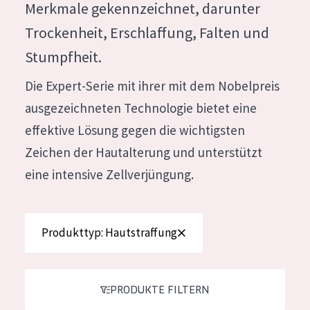
Merkmale gekennzeichnet, darunter
Feuchtigkeit und Ausstrahlung
German
Trockenheit, Erschlaffung, Falten und
Faltenreduzierung
Spanish
Stumpfheit.
Hautregeneration
Greek
Die Expert-Serie mit ihrer mit dem Nobelpreis
Hautstraffung
ausgezeichneten Technologie bietet eine
effektive Lösung gegen die wichtigsten
PRODUKTTYP
Zeichen der Hautalterung und unterstützt
Tagescreme
eine intensive Zellverjüngung.
Nachtcreme
Augencreme
Produkttyp: Hautstraffung
Serum
Reinigung
PRODUKTE FILTERN
PRODUKTLINIE