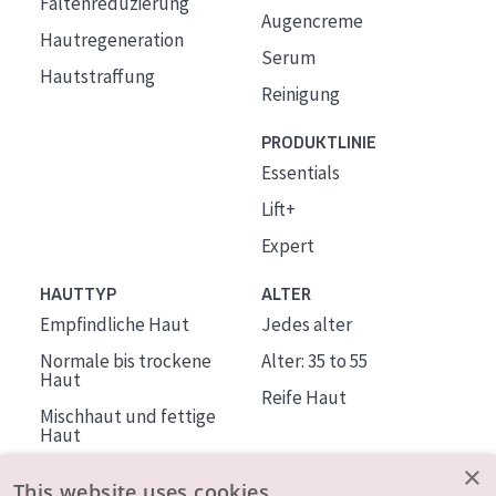
Faltenreduzierung
Augencreme
Hautregeneration
Serum
Hautstraffung
Reinigung
PRODUKTLINIE
Essentials
Lift+
Expert
HAUTTYP
ALTER
Empfindliche Haut
Jedes alter
Normale bis trockene
Alter: 35 to 55
Haut
Reife Haut
Mischhaut und fettige
Haut
Reife Haut
×
This website uses cookies