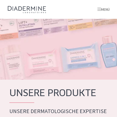
MENÜ
Alle produkte
Startseite
inhaltsstoffe
Über uns
Inspiration
Kontakt
UNSERE PRODUKTE
ALLE PRODUKTE
English
UNSERE DERMATOLOGISCHE EXPERTISE
PRODUKTTYP
French