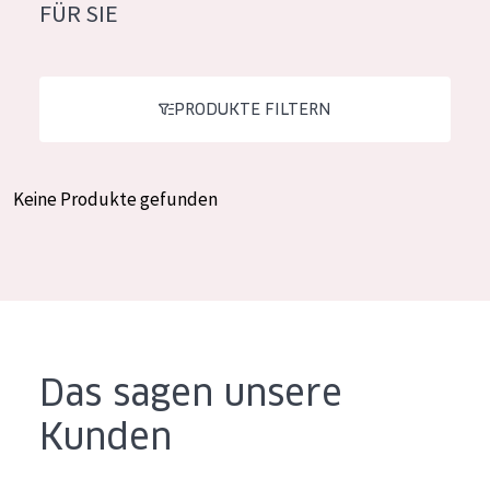
FÜR SIE
Feuchtigkeit und Ausstrahlung
German
Faltenreduzierung
Spanish
Hautregeneration
PRODUKTE FILTERN
Greek
Hautstraffung
Keine Produkte gefunden
PRODUKTTYP
Tagescreme
Nachtcreme
Augencreme
Serum
Das sagen unsere
Reinigung
Kunden
PRODUKTLINIE