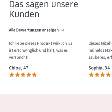
Das sagen unsere
Essentials
Kunden
Lift+
Expert
Alle Bewertungen anzeigen
HAUTTYP
Ich liebe dieses Produkt wirklich. Es
Dieses Mizel
Empfindliche Haut
ist erschwinglich und hält, was es
mühelos Make
verspricht!
sauberes, er
Normale bis trockene Haut
Mischhaut und fettige Haut
Chloe, 47
Sophia, 34
Reife Haut
Der Sonne ausgesetzte Haut
ALTER
Jedes alter