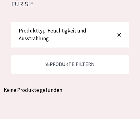
FÜR SIE
Feuchtigkeit und Ausstrahlung
German
Faltenreduzierung
Spanish
Hautregeneration
Produkttyp: Feuchtigkeit und
Greek
Ausstrahlung
Hautstraffung
PRODUKTTYP
PRODUKTE FILTERN
Tagescreme
Nachtcreme
Keine Produkte gefunden
Augencreme
Serum
Reinigung
PRODUKTLINIE