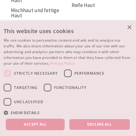
Haut
Reife Haut
Mischhaut und fettige
Haut
Reife Haut
×
This website uses cookies
Der Sonne ausgesetzte
Haut
We use cookies to personalize content and ads and to analyze our
traffic. We also share information about your use of our site with our
advertising and analytics partners who may combine it with other
ÜBER DIADERMINE
information you have provided to them or that they have collected from
Mehr über uns
your use of their services.
Privacy Policy
Inspiration
STRICTLY NECESSARY
PERFORMANCE
Kontakt
TARGETING
FUNCTIONALITY
© 2023 - 2026 Diadermine
Cookie-Einstellungen
UNCLASSIFIED
SHOW DETAILS
UNSERE PRODUKTE
ACCEPT ALL
DECLINE ALL