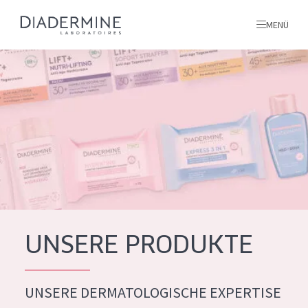
MENÜ
Alle produkte
Startseite
inhaltsstoffe
Über uns
Inspiration
Kontakt
UNSERE PRODUKTE
ALLE PRODUKTE
English
UNSERE DERMATOLOGISCHE EXPERTISE
PRODUKTTYP
French