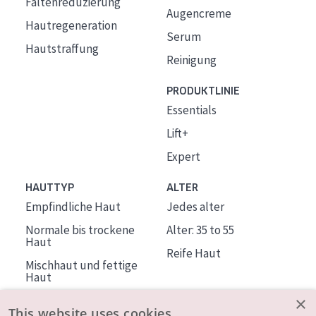
Faltenreduzierung
Augencreme
Hautregeneration
Serum
Hautstraffung
Reinigung
PRODUKTLINIE
Essentials
Lift+
Expert
HAUTTYP
ALTER
Empfindliche Haut
Jedes alter
Normale bis trockene
Alter: 35 to 55
Haut
Reife Haut
Mischhaut und fettige
Haut
Reife Haut
×
This website uses cookies