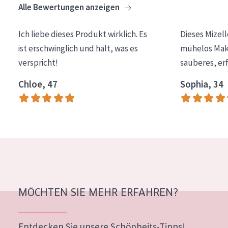
Alle Bewertungen anzeigen
Essentials
Lift+
Ich liebe dieses Produkt wirklich. Es
Dieses Mizel
ist erschwinglich und hält, was es
mühelos Make
Expert
verspricht!
sauberes, er
HAUTTYP
Chloe, 47
Sophia, 34
Empfindliche Haut
Normale bis trockene Haut
Mischhaut und fettige Haut
Reife Haut
Der Sonne ausgesetzte Haut
MÖCHTEN SIE MEHR ERFAHREN?
ALTER
Jedes alter
Entdecken Sie unsere Schönheits-Tipps!