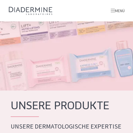
MENÜ
Alle produkte
Startseite
inhaltsstoffe
Über uns
Inspiration
Kontakt
UNSERE PRODUKTE
ALLE PRODUKTE
English
UNSERE DERMATOLOGISCHE EXPERTISE
PRODUKTTYP
French