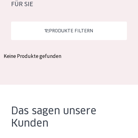
FÜR SIE
Feuchtigkeit und Ausstrahlung
German
Faltenreduzierung
Spanish
Hautregeneration
PRODUKTE FILTERN
Greek
Hautstraffung
Keine Produkte gefunden
PRODUKTTYP
Tagescreme
Nachtcreme
Augencreme
Serum
Das sagen unsere
Reinigung
Kunden
PRODUKTLINIE