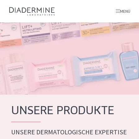
MENÜ
Alle produkte
Startseite
inhaltsstoffe
Über uns
Inspiration
Kontakt
UNSERE PRODUKTE
ALLE PRODUKTE
English
UNSERE DERMATOLOGISCHE EXPERTISE
PRODUKTTYP
French