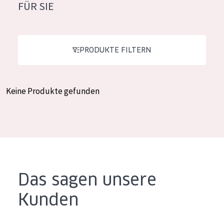
FÜR SIE
Feuchtigkeit und Ausstrahlung
German
Faltenreduzierung
Spanish
Hautregeneration
PRODUKTE FILTERN
Greek
Hautstraffung
Keine Produkte gefunden
PRODUKTTYP
Tagescreme
Nachtcreme
Augencreme
Serum
Das sagen unsere
Reinigung
Kunden
PRODUKTLINIE