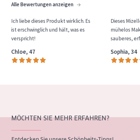
Alle Bewertungen anzeigen
Essentials
Lift+
Ich liebe dieses Produkt wirklich. Es
Dieses Mizel
ist erschwinglich und hält, was es
mühelos Make
Expert
verspricht!
sauberes, er
HAUTTYP
Chloe, 47
Sophia, 34
Empfindliche Haut
Normale bis trockene Haut
Mischhaut und fettige Haut
Reife Haut
Der Sonne ausgesetzte Haut
MÖCHTEN SIE MEHR ERFAHREN?
ALTER
Jedes alter
Entdecken Sie unsere Schönheits-Tipps!