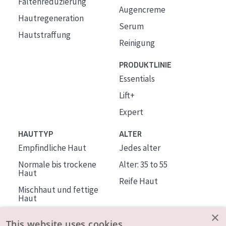
Faltenreduzierung
Augencreme
Hautregeneration
Serum
Hautstraffung
Reinigung
PRODUKTLINIE
Essentials
Lift+
Expert
HAUTTYP
ALTER
Empfindliche Haut
Jedes alter
Normale bis trockene
Alter: 35 to 55
Haut
Reife Haut
Mischhaut und fettige
Haut
Reife Haut
×
This website uses cookies