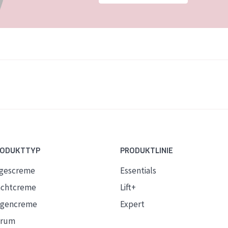
RODUKTTYP
PRODUKTLINIE
gescreme
Essentials
chtcreme
Lift+
gencreme
Expert
erum