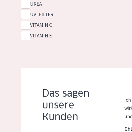
UREA
UV- FILTER
VITAMIN C
VITAMIN E
Das sagen
Ich
unsere
wir
Kunden
und
Chl