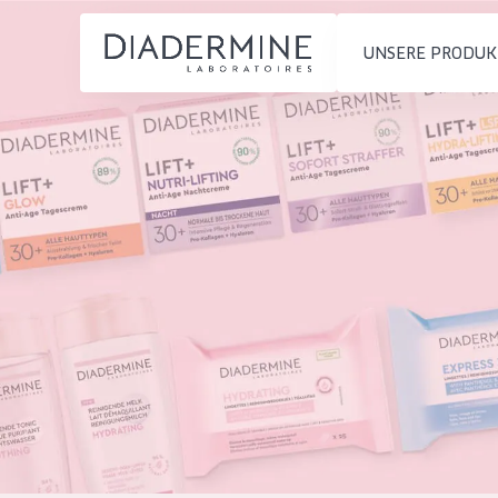
UNSERE PRODUK
PRODUKTTYP
PRODUKTTYP
Feuchtigkeit und
Tagescreme
Startseite
Ausstrahlung
Nachtcreme
inhaltsstoffe
Faltenreduzierung
Augencreme
Über uns
Hautregeneration
Serum
Inspiration
Hautstraffung
Reinigung
Kontakt
HAUTTYP
English
Empfindliche 
French