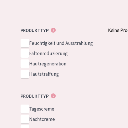
Normale bis t
German
Mischhaut und 
Spanish
Haut
Greek
Keine Pr
PRODUKTTYP
Reife Haut
Der Sonne aus
Feuchtigkeit und Ausstrahlung
Haut
Faltenreduzierung
Hautregeneration
Alle Produkt
Hautstraffung
PRODUKTTYP
Tagescreme
Nachtcreme