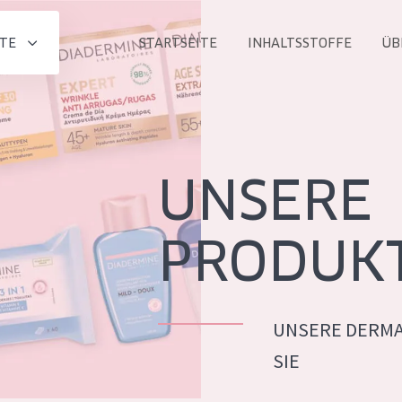
TE
STARTSEITE
INHALTSSTOFFE
ÜB
Alle produkt
PRODUKTLINIE
Essentials
UNSERE
Lift+
Expert
PRODUK
UNSERE DERMA
ALTER
SIE
ALLE
Haut
Jedes alter