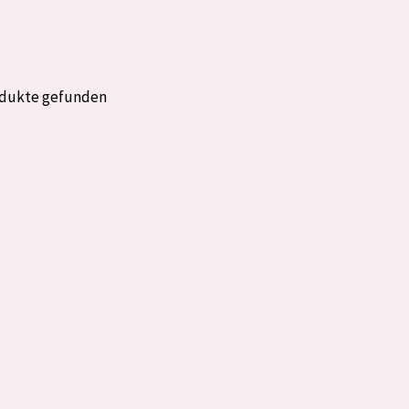
rockene Haut
Alter: 35 to 55
fettige
Reife Haut
odukte gefunden
gesetzte
e anzeigen