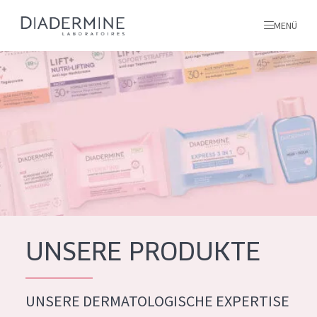
MENÜ
Alle produkte
Startseite
inhaltsstoffe
Über uns
Inspiration
Kontakt
UNSERE PRODUKTE
ALLE PRODUKTE
English
UNSERE DERMATOLOGISCHE EXPERTISE
PRODUKTTYP
French