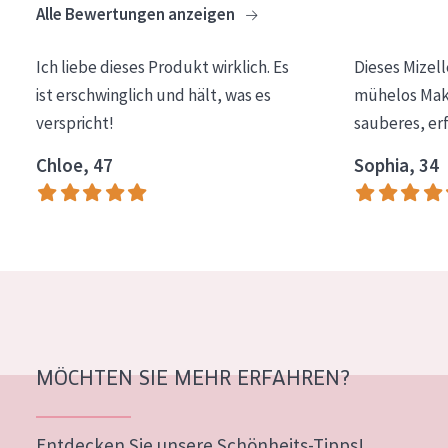
Alle Bewertungen anzeigen
Essentials
Lift+
Ich liebe dieses Produkt wirklich. Es
Dieses Mizel
ist erschwinglich und hält, was es
mühelos Make
Expert
verspricht!
sauberes, er
HAUTTYP
Chloe, 47
Sophia, 34
Empfindliche Haut
Normale bis trockene Haut
Mischhaut und fettige Haut
Reife Haut
Der Sonne ausgesetzte Haut
MÖCHTEN SIE MEHR ERFAHREN?
ALTER
Jedes alter
Entdecken Sie unsere Schönheits-Tipps!