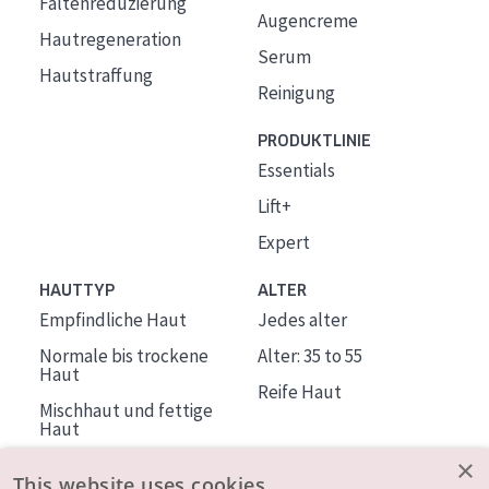
Faltenreduzierung
Augencreme
Hautregeneration
Serum
Hautstraffung
Reinigung
PRODUKTLINIE
Essentials
Lift+
Expert
HAUTTYP
ALTER
Empfindliche Haut
Jedes alter
Normale bis trockene
Alter: 35 to 55
Haut
Reife Haut
Mischhaut und fettige
Haut
Reife Haut
×
This website uses cookies