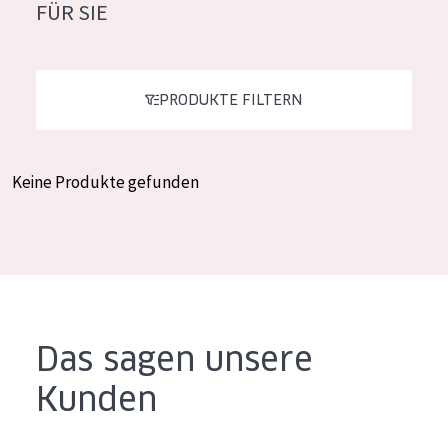
FÜR SIE
Feuchtigkeit und Ausstrahlung
German
Faltenreduzierung
Spanish
Hautregeneration
PRODUKTE FILTERN
Greek
Hautstraffung
Keine Produkte gefunden
PRODUKTTYP
Tagescreme
Nachtcreme
Augencreme
Serum
Das sagen unsere
Reinigung
Kunden
PRODUKTLINIE