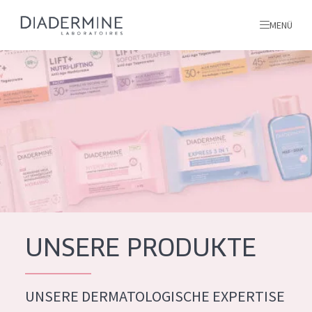
MENÜ
Alle produkte
Startseite
inhaltsstoffe
Über uns
Inspiration
Kontakt
UNSERE PRODUKTE
ALLE PRODUKTE
English
UNSERE DERMATOLOGISCHE EXPERTISE
PRODUKTTYP
French