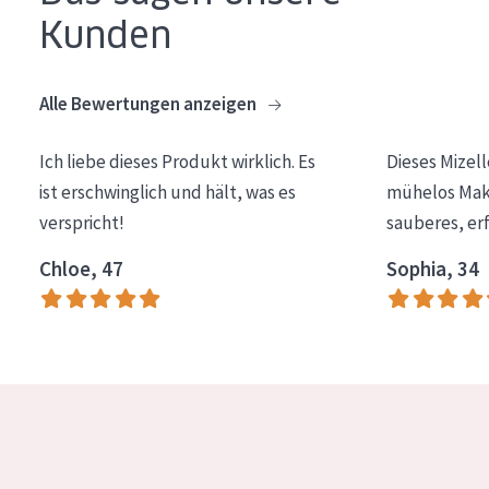
Kunden
Essentials
Lift+
Alle Bewertungen anzeigen
Expert
Ich liebe dieses Produkt wirklich. Es
Dieses Mizel
HAUTTYP
ist erschwinglich und hält, was es
mühelos Make
Empfindliche Haut
verspricht!
sauberes, er
Normale bis trockene Haut
Chloe, 47
Sophia, 34
Mischhaut und fettige Haut
Reife Haut
Der Sonne ausgesetzte Haut
ALTER
Jedes alter