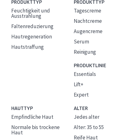
PRODUKTTYP
PRODUKTTYP
Feuchtigkeit und
Tagescreme
Ausstrahlung
Nachtcreme
Faltenreduzierung
Augencreme
Hautregeneration
Serum
Hautstraffung
Reinigung
PRODUKTLINIE
Essentials
Lift+
Expert
HAUTTYP
ALTER
Empfindliche Haut
Jedes alter
Normale bis trockene
Alter: 35 to 55
Haut
Reife Haut