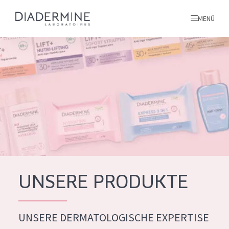
MENÜ
Alle produkte
Startseite
inhaltsstoffe
Über uns
Inspiration
Kontakt
UNSERE PRODUKTE
ALLE PRODUKTE
English
UNSERE DERMATOLOGISCHE EXPERTISE
PRODUKTTYP
French