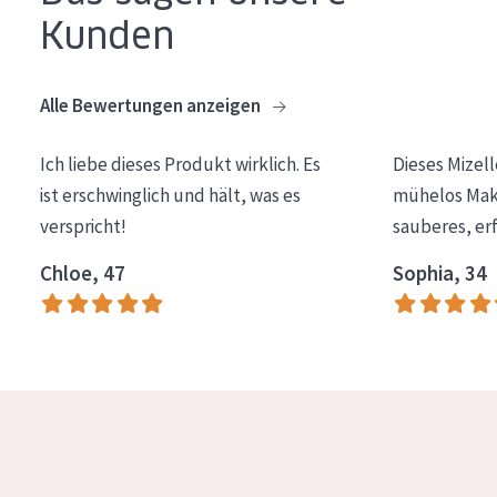
Kunden
Essentials
Lift+
Alle Bewertungen anzeigen
Expert
Ich liebe dieses Produkt wirklich. Es
Dieses Mizel
HAUTTYP
ist erschwinglich und hält, was es
mühelos Make
Empfindliche Haut
verspricht!
sauberes, er
Normale bis trockene Haut
Chloe, 47
Sophia, 34
Mischhaut und fettige Haut
Reife Haut
Der Sonne ausgesetzte Haut
ALTER
Jedes alter