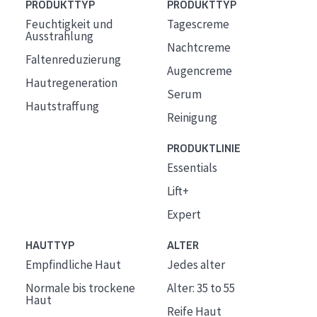
PRODUKTTYP
PRODUKTTYP
Feuchtigkeit und
Tagescreme
Ausstrahlung
Nachtcreme
Faltenreduzierung
Augencreme
Hautregeneration
Serum
Hautstraffung
Reinigung
PRODUKTLINIE
Essentials
Lift+
Expert
HAUTTYP
ALTER
Empfindliche Haut
Jedes alter
Normale bis trockene
Alter: 35 to 55
Haut
Reife Haut