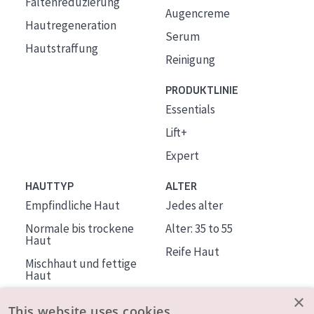
Faltenreduzierung
Augencreme
Hautregeneration
Serum
Hautstraffung
Reinigung
PRODUKTLINIE
Essentials
Lift+
Expert
HAUTTYP
ALTER
Empfindliche Haut
Jedes alter
Normale bis trockene
Alter: 35 to 55
Haut
Reife Haut
Mischhaut und fettige
Haut
Reife Haut
×
This website uses cookies