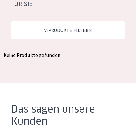
FÜR SIE
Feuchtigkeit und Ausstrahlung
German
Faltenreduzierung
Spanish
Hautregeneration
PRODUKTE FILTERN
Greek
Hautstraffung
Keine Produkte gefunden
PRODUKTTYP
Tagescreme
Nachtcreme
Augencreme
Serum
Das sagen unsere
Reinigung
Kunden
PRODUKTLINIE