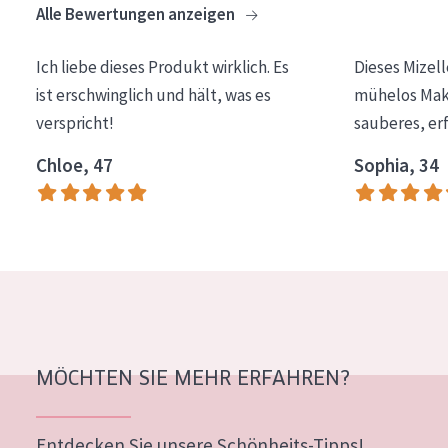
Alle Bewertungen anzeigen
Essentials
Lift+
Ich liebe dieses Produkt wirklich. Es
Dieses Mizel
ist erschwinglich und hält, was es
mühelos Make
Expert
verspricht!
sauberes, er
HAUTTYP
Chloe, 47
Sophia, 34
Empfindliche Haut
Normale bis trockene Haut
Mischhaut und fettige Haut
Reife Haut
Der Sonne ausgesetzte Haut
MÖCHTEN SIE MEHR ERFAHREN?
ALTER
Jedes alter
Entdecken Sie unsere Schönheits-Tipps!