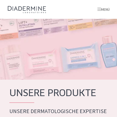
MENÜ
Alle produkte
Startseite
inhaltsstoffe
Über uns
Inspiration
Kontakt
UNSERE PRODUKTE
ALLE PRODUKTE
English
UNSERE DERMATOLOGISCHE EXPERTISE
PRODUKTTYP
French