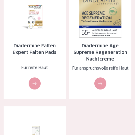
Essentials
Lift+
Expert
Diadermine Falten
Diadermine Age
HAUTTYP
Expert Falten Pads
Supreme Regeneration
Empfindliche Haut
Nachtcreme
Für reife Haut
Für anspruchsvolle reife Haut
Normale bis trockene Haut
Mischhaut und fettige Haut
Reife Haut
Der Sonne ausgesetzte Haut
Diadermine age supreme falten expert 3D anti-age augencreme
ALTER
Jedes alter