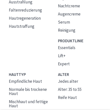
Ausstrahlung
Nachtcreme
Faltenreduzierung
Augencreme
Hautregeneration
Serum
Hautstraffung
Reinigung
PRODUKTLINIE
Essentials
Lift+
Expert
HAUTTYP
ALTER
Empfindliche Haut
Jedes alter
Normale bis trockene
Alter: 35 to 55
Haut
Reife Haut
Mischhaut und fettige
Haut