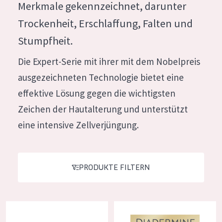
Merkmale gekennzeichnet, darunter
Feuchtigkeit und Ausstrahlung
German
Trockenheit, Erschlaffung, Falten und
Faltenreduzierung
Spanish
Stumpfheit.
Hautregeneration
Greek
Die Expert-Serie mit ihrer mit dem Nobelpreis
Hautstraffung
ausgezeichneten Technologie bietet eine
effektive Lösung gegen die wichtigsten
PRODUKTTYP
Zeichen der Hautalterung und unterstützt
Tagescreme
eine intensive Zellverjüngung.
Nachtcreme
Augencreme
Serum
PRODUKTE FILTERN
Reinigung
Diadermine Falten Expert Falten Pads
Diadermine Age Supreme Regen
PRODUKTLINIE