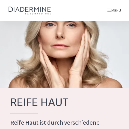
MENÜ
Alle produkte
Startseite
inhaltsstoffe
Über uns
Inspiration
Kontakt
REIFE HAUT
ALLE PRODUKTE
English
Reife Haut ist durch verschiedene
PRODUKTTYP
French