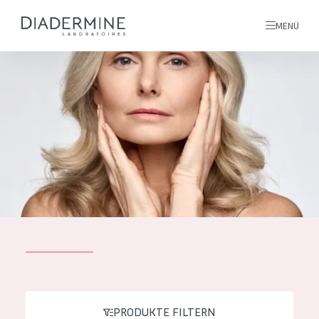
MENÜ
Alle produkte
Startseite
inhaltsstoffe
Über uns
Inspiration
Kontakt
ALLE PRODUKTE
English
PRODUKTTYP
French
PRODUKTE FILTERN