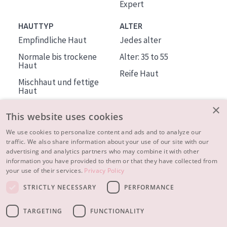
Expert
HAUTTYP
ALTER
Empfindliche Haut
Jedes alter
Normale bis trockene
Alter: 35 to 55
Haut
Reife Haut
Mischhaut und fettige
Haut
Reife Haut
×
This website uses cookies
Der Sonne ausgesetzte
Haut
We use cookies to personalize content and ads and to analyze our
traffic. We also share information about your use of our site with our
advertising and analytics partners who may combine it with other
ÜBER DIADERMINE
information you have provided to them or that they have collected from
Mehr über uns
your use of their services.
Privacy Policy
Inspiration
STRICTLY NECESSARY
PERFORMANCE
Kontakt
TARGETING
FUNCTIONALITY