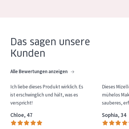
Essentials
Lift+
Expert
Das sagen unsere
HAUTTYP
Kunden
Empfindliche Haut
Normale bis trockene Haut
Alle Bewertungen anzeigen
Mischhaut und fettige Haut
Ich liebe dieses Produkt wirklich. Es
Dieses Mizel
Reife Haut
ist erschwinglich und hält, was es
mühelos Make
Der Sonne ausgesetzte Haut
verspricht!
sauberes, er
ALTER
Chloe, 47
Sophia, 34
Jedes alter