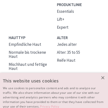
PRODUKTLINIE
Essentials
Lift+
Expert
HAUTTYP
ALTER
Empfindliche Haut
Jedes alter
Normale bis trockene
Alter: 35 to 55
Haut
Reife Haut
Mischhaut und fettige
Haut
Reife Haut
×
This website uses cookies
Der Sonne ausgesetzte
Haut
We use cookies to personalize content and ads and to analyze our
traffic. We also share information about your use of our site with our
advertising and analytics partners who may combine it with other
ÜBER DIADERMINE
information you have provided to them or that they have collected from
Mehr über uns
your use of their services.
Privacy Policy