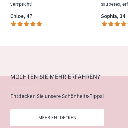
verspricht!
sauberes, er
Essentials
Chloe, 47
Sophia, 34
Lift+
Expert
HAUTTYP
Empfindliche Haut
Normale bis trockene Haut
Mischhaut und fettige Haut
MÖCHTEN SIE MEHR ERFAHREN?
Reife Haut
Entdecken Sie unsere Schönheits-Tipps!
Der Sonne ausgesetzte Haut
ALTER
MEHR ENTDECKEN
Jedes alter