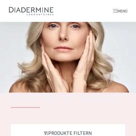
MENÜ
Alle produkte
Startseite
inhaltsstoffe
Über uns
Inspiration
Kontakt
ALLE PRODUKTE
English
PRODUKTTYP
French
PRODUKTE FILTERN