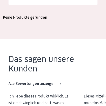
Feuchtigkeit und Ausstrahlung
German
Faltenreduzierung
Spanish
Keine Produkte gefunden
Hautregeneration
Greek
Hautstraffung
PRODUKTTYP
Tagescreme
Das sagen unsere
Nachtcreme
Kunden
Augencreme
Serum
Alle Bewertungen anzeigen
Reinigung
Ich liebe dieses Produkt wirklich. Es
Dieses Mizel
PRODUKTLINIE
ist erschwinglich und hält, was es
mühelos Make