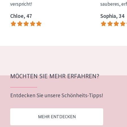
verspricht!
sauberes, er
Essentials
Chloe, 47
Sophia, 34
Lift+
Expert
HAUTTYP
Empfindliche Haut
Normale bis trockene Haut
Mischhaut und fettige Haut
MÖCHTEN SIE MEHR ERFAHREN?
Reife Haut
Entdecken Sie unsere Schönheits-Tipps!
Der Sonne ausgesetzte Haut
ALTER
MEHR ENTDECKEN
Jedes alter