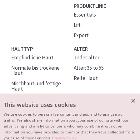
PRODUKTLINIE
Essentials
Lift+
Expert
HAUTTYP
ALTER
Empfindliche Haut
Jedes alter
Normale bis trockene
Alter: 35 to 55
Haut
Reife Haut
Mischhaut und fettige
Haut
Reife Haut
×
This website uses cookies
Der Sonne ausgesetzte
Haut
We use cookies to personalize content and ads and to analyze our
traffic. We also share information about your use of our site with our
advertising and analytics partners who may combine it with other
ÜBER DIADERMINE
information you have provided to them or that they have collected from
Mehr über uns
your use of their services.
Privacy Policy