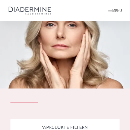
MENÜ
Alle produkte
Startseite
inhaltsstoffe
Über uns
Inspiration
Kontakt
ALLE PRODUKTE
English
PRODUKTTYP
French
PRODUKTE FILTERN