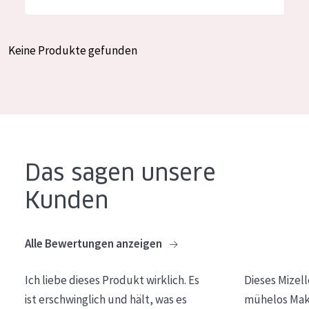
Feuchtigkeit und Ausstrahlung
German
Faltenreduzierung
Spanish
Keine Produkte gefunden
Hautregeneration
Greek
Hautstraffung
PRODUKTTYP
Tagescreme
Das sagen unsere
Nachtcreme
Kunden
Augencreme
Serum
Alle Bewertungen anzeigen
Reinigung
Ich liebe dieses Produkt wirklich. Es
Dieses Mizel
PRODUKTLINIE
ist erschwinglich und hält, was es
mühelos Make