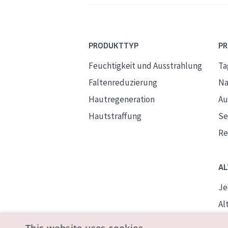
PRODUKTTYP
P
Feuchtigkeit und Ausstrahlung
Ta
Faltenreduzierung
Na
Hautregeneration
Au
Hautstraffung
S
Re
AL
Je
Alt
Re