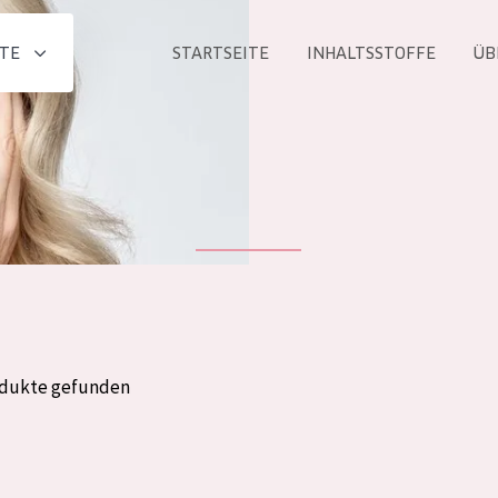
TE
STARTSEITE
INHALTSSTOFFE
ÜB
Alle produkt
PRODUKTLINIE
Essentials
Lift+
Expert
odukte gefunden
ALTER
ALLE
Haut
Jedes alter