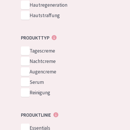
Normale bis t
Hautregeneration
German
Mischhaut und 
Hautstraffung
Spanish
Haut
Greek
Reife Haut
PRODUKTTYP
Der Sonne aus
Tagescreme
Haut
Nachtcreme
Alle Produkt
Augencreme
Serum
Reinigung
PRODUKTLINIE
Essentials