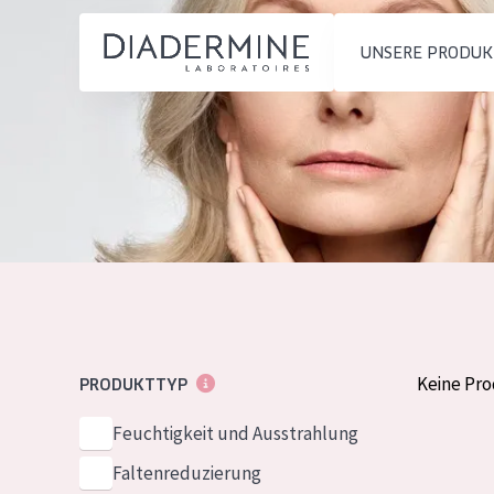
UNSERE PRODUK
PRODUKTTYP
PRODUKTTYP
Feuchtigkeit und
Tagescreme
Startseite
Ausstrahlung
Nachtcreme
inhaltsstoffe
Faltenreduzierung
Augencreme
Über uns
Hautregeneration
Serum
Inspiration
Hautstraffung
Reinigung
Kontakt
Keine Pr
PRODUKTTYP
HAUTTYP
Feuchtigkeit und Ausstrahlung
English
Empfindliche 
Faltenreduzierung
French