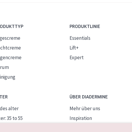
RODUKTTYP
PRODUKTLINIE
gescreme
Essentials
chtcreme
Lift+
gencreme
Expert
erum
inigung
TER
ÜBER DIADERMINE
des alter
Mehr über uns
er: 35 to 55
Inspiration
ife Haut
Kontakt