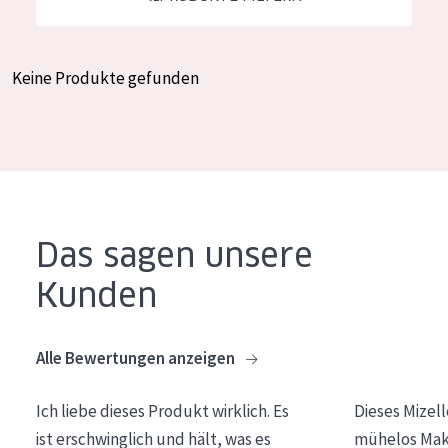
Essentials
Lift+
Keine Produkte gefunden
Expert
HAUTTYP
Empfindliche Haut
Normale bis trockene Haut
Das sagen unsere
Mischhaut und fettige Haut
Kunden
Reife Haut
Der Sonne ausgesetzte Haut
Alle Bewertungen anzeigen
ALTER
Ich liebe dieses Produkt wirklich. Es
Dieses Mizel
Jedes alter
ist erschwinglich und hält, was es
mühelos Make