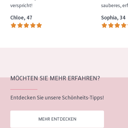
verspricht!
sauberes, er
Alter: 35 to 55
Chloe, 47
Sophia, 34
Reife Haut
MÖCHTEN SIE MEHR ERFAHREN?
Entdecken Sie unsere Schönheits-Tipps!
MEHR ENTDECKEN