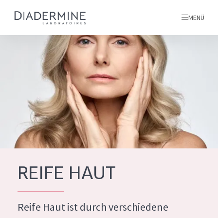
MENÜ
Alle produkte
Startseite
inhaltsstoffe
Über uns
Inspiration
Kontakt
REIFE HAUT
ALLE PRODUKTE
English
Reife Haut ist durch verschiedene
PRODUKTTYP
French