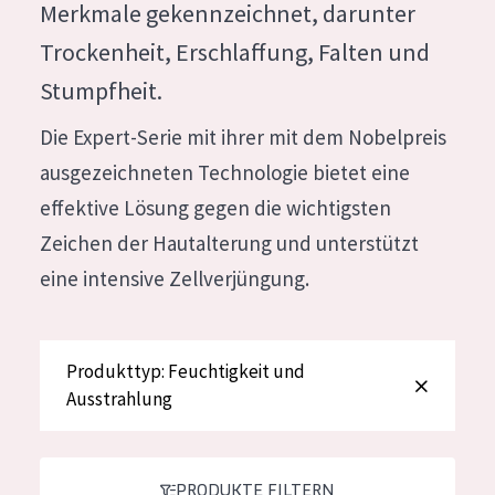
Merkmale gekennzeichnet, darunter
Feuchtigkeit und Ausstrahlung
German
Trockenheit, Erschlaffung, Falten und
Faltenreduzierung
Spanish
Stumpfheit.
Hautregeneration
Greek
Die Expert-Serie mit ihrer mit dem Nobelpreis
Hautstraffung
ausgezeichneten Technologie bietet eine
effektive Lösung gegen die wichtigsten
PRODUKTTYP
Zeichen der Hautalterung und unterstützt
Tagescreme
eine intensive Zellverjüngung.
Nachtcreme
Augencreme
Produkttyp: Feuchtigkeit und
Serum
Ausstrahlung
Reinigung
PRODUKTLINIE
PRODUKTE FILTERN