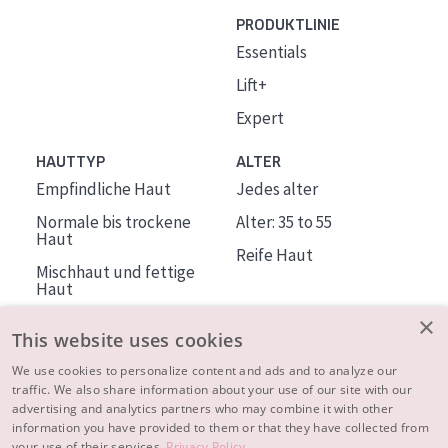
PRODUKTLINIE
Essentials
Lift+
Expert
HAUTTYP
ALTER
Empfindliche Haut
Jedes alter
Normale bis trockene
Alter: 35 to 55
Haut
Reife Haut
Mischhaut und fettige
Haut
Reife Haut
×
This website uses cookies
Der Sonne ausgesetzte
Haut
We use cookies to personalize content and ads and to analyze our
traffic. We also share information about your use of our site with our
advertising and analytics partners who may combine it with other
ÜBER DIADERMINE
information you have provided to them or that they have collected from
Mehr über uns
your use of their services.
Privacy Policy