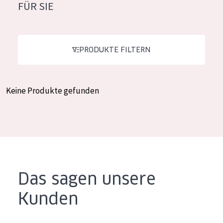
FÜR SIE
Feuchtigkeit und Ausstrahlung
German
Faltenreduzierung
Spanish
Hautregeneration
PRODUKTE FILTERN
Greek
Hautstraffung
Keine Produkte gefunden
PRODUKTTYP
Tagescreme
Nachtcreme
Augencreme
Serum
Das sagen unsere
Reinigung
Kunden
PRODUKTLINIE