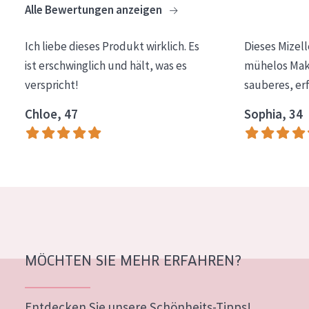
Alle Bewertungen anzeigen
Essentials
Lift+
Ich liebe dieses Produkt wirklich. Es
Dieses Mizel
ist erschwinglich und hält, was es
mühelos Make
Expert
verspricht!
sauberes, er
HAUTTYP
Chloe, 47
Sophia, 34
Empfindliche Haut
Normale bis trockene Haut
Mischhaut und fettige Haut
Reife Haut
Der Sonne ausgesetzte Haut
MÖCHTEN SIE MEHR ERFAHREN?
ALTER
Jedes alter
Entdecken Sie unsere Schönheits-Tipps!