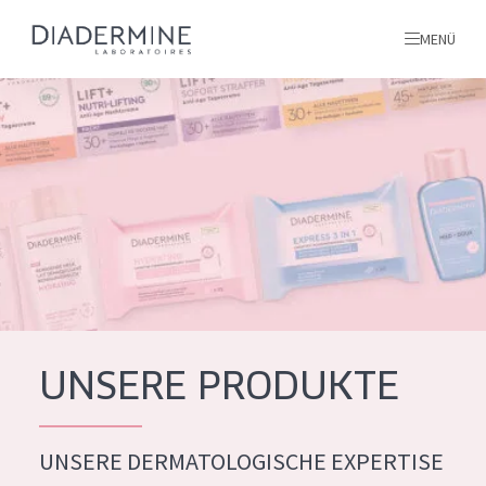
MENÜ
Alle produkte
Startseite
inhaltsstoffe
Über uns
Inspiration
Kontakt
UNSERE PRODUKTE
ALLE PRODUKTE
English
UNSERE DERMATOLOGISCHE EXPERTISE
PRODUKTTYP
French