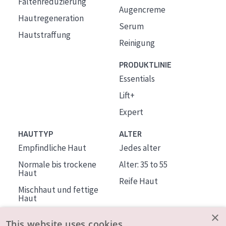
Faltenreduzierung
Augencreme
Hautregeneration
Serum
Hautstraffung
Reinigung
PRODUKTLINIE
Essentials
Lift+
Expert
HAUTTYP
ALTER
Empfindliche Haut
Jedes alter
Normale bis trockene
Alter: 35 to 55
Haut
Reife Haut
Mischhaut und fettige
Haut
Reife Haut
×
This website uses cookies