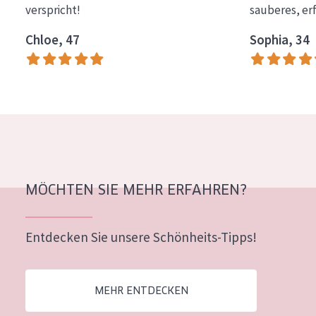
verspricht!
sauberes, er
Essentials
Chloe, 47
Sophia, 34
Lift+
Expert
HAUTTYP
Empfindliche Haut
Normale bis trockene Haut
Mischhaut und fettige Haut
MÖCHTEN SIE MEHR ERFAHREN?
Reife Haut
Entdecken Sie unsere Schönheits-Tipps!
Der Sonne ausgesetzte Haut
ALTER
MEHR ENTDECKEN
Jedes alter