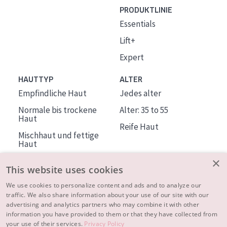
PRODUKTLINIE
Essentials
Lift+
Expert
HAUTTYP
ALTER
Empfindliche Haut
Jedes alter
Normale bis trockene
Alter: 35 to 55
Haut
Reife Haut
Mischhaut und fettige
Haut
Reife Haut
×
This website uses cookies
Der Sonne ausgesetzte
Haut
We use cookies to personalize content and ads and to analyze our
traffic. We also share information about your use of our site with our
advertising and analytics partners who may combine it with other
ÜBER DIADERMINE
information you have provided to them or that they have collected from
Mehr über uns
your use of their services.
Privacy Policy