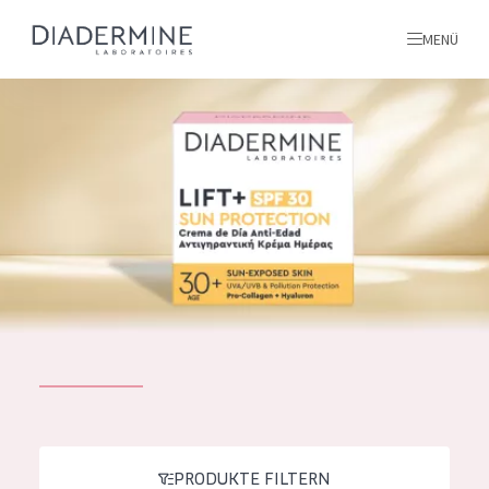
MENÜ
Alle produkte
Startseite
inhaltsstoffe
Über uns
Inspiration
Kontakt
ALLE PRODUKTE
English
PRODUKTTYP
French
PRODUKTE FILTERN