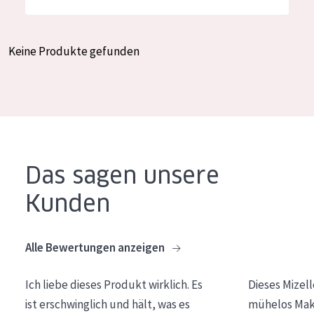
Feuchtigkeit und Ausstrahlung
German
Faltenreduzierung
Spanish
Keine Produkte gefunden
Hautregeneration
Greek
Hautstraffung
PRODUKTTYP
Tagescreme
Das sagen unsere
Nachtcreme
Kunden
Augencreme
Serum
Alle Bewertungen anzeigen
Reinigung
Ich liebe dieses Produkt wirklich. Es
Dieses Mizel
PRODUKTLINIE
ist erschwinglich und hält, was es
mühelos Make