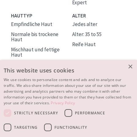
Expert
HAUTTYP
ALTER
Empfindliche Haut
Jedes alter
Normale bis trockene
Alter: 35 to 55
Haut
Reife Haut
Mischhaut und fettige
Haut
Reife Haut
×
This website uses cookies
Der Sonne ausgesetzte
Haut
We use cookies to personalize content and ads and to analyze our
traffic. We also share information about your use of our site with our
advertising and analytics partners who may combine it with other
ÜBER DIADERMINE
information you have provided to them or that they have collected from
Mehr über uns
your use of their services.
Privacy Policy
Inspiration
STRICTLY NECESSARY
PERFORMANCE
Kontakt
TARGETING
FUNCTIONALITY