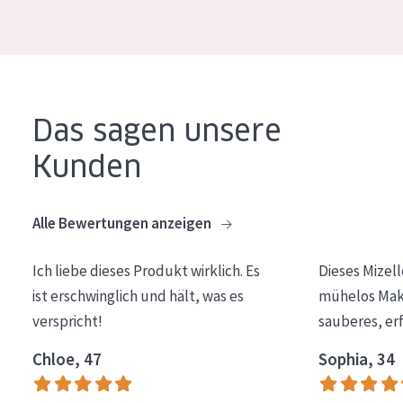
Essentials
Lift+
Expert
Das sagen unsere
HAUTTYP
Kunden
Empfindliche Haut
Normale bis trockene Haut
Alle Bewertungen anzeigen
Mischhaut und fettige Haut
Ich liebe dieses Produkt wirklich. Es
Dieses Mizel
Reife Haut
ist erschwinglich und hält, was es
mühelos Make
Der Sonne ausgesetzte Haut
verspricht!
sauberes, er
ALTER
Chloe, 47
Sophia, 34
Jedes alter