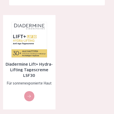
Feuchtigkeit und Ausstrahlung
German
Faltenreduzierung
Spanish
Diadermine Lift+ Hydra-Lifting Tagescreme LSF30
Hautregeneration
Greek
Hautstraffung
PRODUKTTYP
Tagescreme
Diadermine Lift+ Hydra-
Nachtcreme
Lifting Tagescreme
LSF30
Augencreme
Für sonnenexponierte Haut
Serum
Reinigung
PRODUKTLINIE