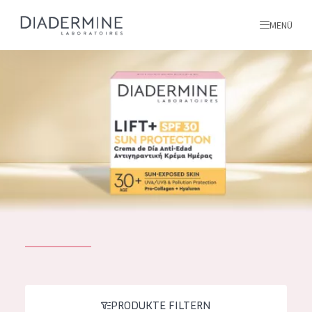
MENÜ
Alle produkte
Startseite
inhaltsstoffe
Über uns
Inspiration
Kontakt
ALLE PRODUKTE
English
PRODUKTTYP
French
PRODUKTE FILTERN