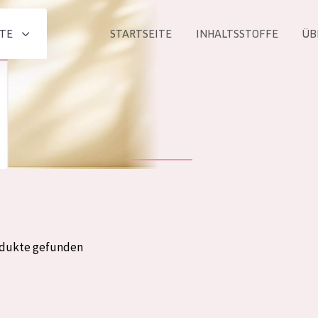
TE
STARTSEITE
INHALTSSTOFFE
ÜB
Alle produkt
PRODUKTLINIE
Essentials
Lift+
Expert
odukte gefunden
ALTER
ALLE
Haut
Jedes alter