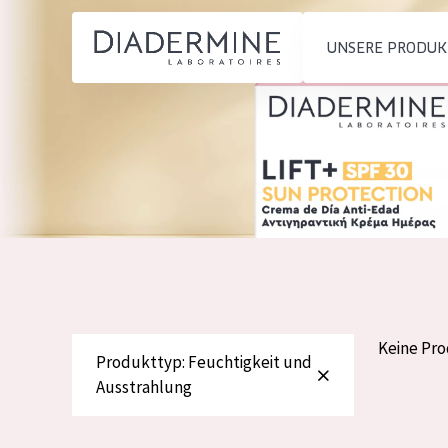
UNSERE PRODUK
PRODUKTTYP
PRODUKTTYP
Feuchtigkeit und
Tagescreme
Startseite
Ausstrahlung
Nachtcreme
inhaltsstoffe
Faltenreduzierung
Augencreme
Über uns
Hautregeneration
Serum
Inspiration
Hautstraffung
Reinigung
Kontakt
Keine Pr
Produkttyp: Feuchtigkeit und
Ausstrahlung
HAUTTYP
English
Empfindliche 
French