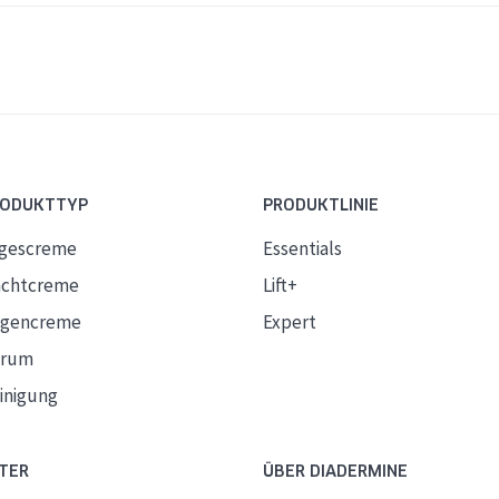
RODUKTTYP
PRODUKTLINIE
gescreme
Essentials
chtcreme
Lift+
gencreme
Expert
erum
inigung
TER
ÜBER DIADERMINE