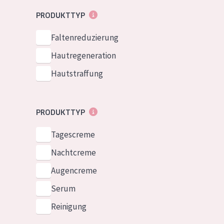
Normale bis t
German
PRODUKTTYP
Mischhaut und 
Spanish
Faltenreduzierung
Haut
Greek
Hautregeneration
Reife Haut
Hautstraffung
Der Sonne aus
Haut
PRODUKTTYP
Alle Produkt
Tagescreme
Nachtcreme
Augencreme
Serum
Reinigung