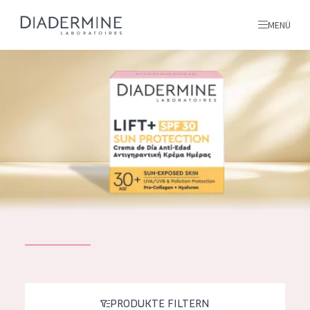
MENÜ
Alle produkte
Startseite
inhaltsstoffe
Über uns
Inspiration
Kontakt
ALLE PRODUKTE
English
PRODUKTTYP
French
PRODUKTE FILTERN