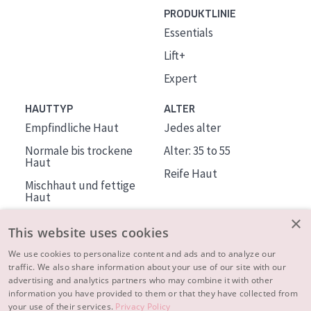
PRODUKTLINIE
Essentials
Lift+
Expert
HAUTTYP
ALTER
Empfindliche Haut
Jedes alter
Normale bis trockene
Alter: 35 to 55
Haut
Reife Haut
Mischhaut und fettige
Haut
Reife Haut
×
This website uses cookies
Der Sonne ausgesetzte
Haut
We use cookies to personalize content and ads and to analyze our
traffic. We also share information about your use of our site with our
advertising and analytics partners who may combine it with other
ÜBER DIADERMINE
information you have provided to them or that they have collected from
Mehr über uns
your use of their services.
Privacy Policy