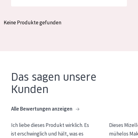
Feuchtigkeit und Ausstrahlung
German
Faltenreduzierung
Spanish
Keine Produkte gefunden
Hautregeneration
Greek
Hautstraffung
PRODUKTTYP
Tagescreme
Das sagen unsere
Nachtcreme
Kunden
Augencreme
Serum
Alle Bewertungen anzeigen
Reinigung
Ich liebe dieses Produkt wirklich. Es
Dieses Mizel
PRODUKTLINIE
ist erschwinglich und hält, was es
mühelos Make