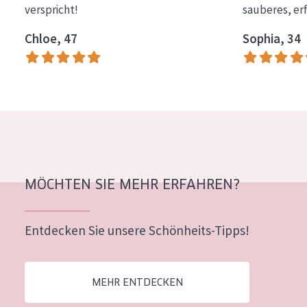
verspricht!
sauberes, er
Essentials
Chloe, 47
Sophia, 34
Lift+
Expert
HAUTTYP
Empfindliche Haut
Normale bis trockene Haut
Mischhaut und fettige Haut
MÖCHTEN SIE MEHR ERFAHREN?
Reife Haut
Entdecken Sie unsere Schönheits-Tipps!
Der Sonne ausgesetzte Haut
ALTER
MEHR ENTDECKEN
Jedes alter