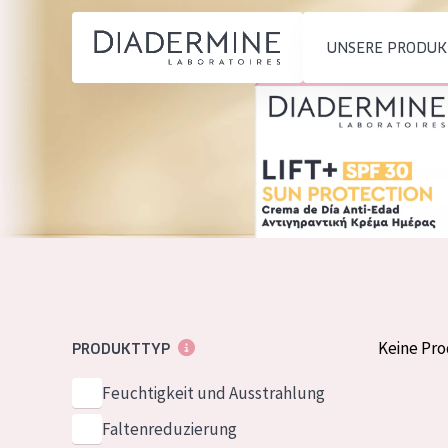
UNSERE PRODUK
PRODUKTTYP
PRODUKTTYP
Feuchtigkeit und
Tagescreme
Startseite
Ausstrahlung
Nachtcreme
inhaltsstoffe
Faltenreduzierung
Augencreme
Über uns
Hautregeneration
Serum
Inspiration
Hautstraffung
Reinigung
Kontakt
Keine Pr
PRODUKTTYP
HAUTTYP
Feuchtigkeit und Ausstrahlung
English
Empfindliche 
Faltenreduzierung
French