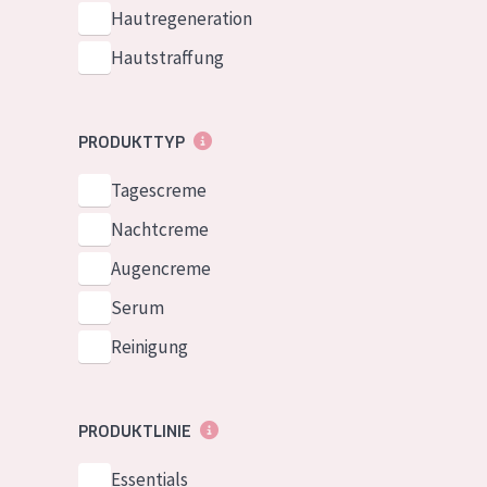
Normale bis t
Hautregeneration
German
Mischhaut und 
Hautstraffung
Spanish
Haut
Greek
Reife Haut
PRODUKTTYP
Der Sonne aus
Tagescreme
Haut
Nachtcreme
Alle Produkt
Augencreme
Serum
Reinigung
PRODUKTLINIE
Essentials