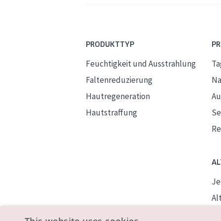
PRODUKTTYP
P
Feuchtigkeit und Ausstrahlung
Ta
Faltenreduzierung
Na
Hautregeneration
Au
Hautstraffung
S
Re
AL
Je
Alt
Re