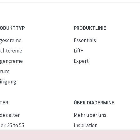
RODUKTTYP
PRODUKTLINIE
gescreme
Essentials
chtcreme
Lift+
gencreme
Expert
erum
inigung
TER
ÜBER DIADERMINE
des alter
Mehr über uns
er: 35 to 55
Inspiration
ife Haut
Kontakt