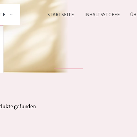
TE
STARTSEITE
INHALTSSTOFFE
ÜB
Alle produkt
PRODUKTLINIE
Essentials
Lift+
Expert
odukte gefunden
ALTER
ALLE
Haut
Jedes alter