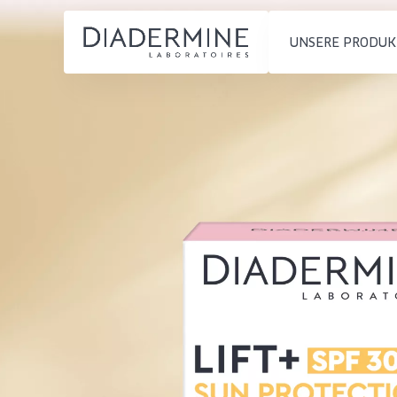
UNSERE PRODUK
PRODUKTTYP
PRODUKTTYP
Feuchtigkeit und
Tagescreme
Startseite
Ausstrahlung
Nachtcreme
inhaltsstoffe
Faltenreduzierung
Augencreme
Über uns
Hautregeneration
Serum
Inspiration
Hautstraffung
Reinigung
Kontakt
HAUTTYP
English
Empfindliche 
French