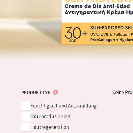
Normale bis t
German
Mischhaut und 
Spanish
Haut
Greek
Reife Haut
Der Sonne aus
Haut
Alle Produkt
Keine Pr
PRODUKTTYP
Feuchtigkeit und Ausstrahlung
Faltenreduzierung
Hautregeneration