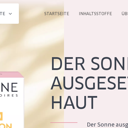
TE
STARTSEITE
INHALTSSTOFFE
ÜB
Alle produkt
PRODUKTLINIE
Essentials
DER SON
Lift+
Expert
AUSGESE
HAUT
ALTER
ALLE
Haut
Jedes alter
Der Sonne ausg