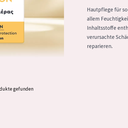
rockene Haut
Alter: 35 to 55
Hautpflege für so
fettige
Reife Haut
allem Feuchtigke
Inhaltsstoffe ent
verursachte Schä
gesetzte
reparieren.
e anzeigen
odukte gefunden